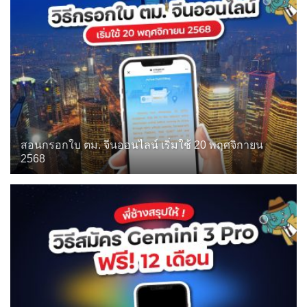
สอนกรอกใบ ตม. จีนออนไลน์ เริ่มใช้ 20 พฤศจิกายน
2568