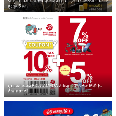
รถตู้ รับ-ส่งสนามบิน คุ้มที่สุด ! เริ่ม 1,200 บาท/เที่ยว นั่งได้
สูงสุด 5 คน
คูปองส่วนลด BIC CAMERA อัปเดต 2026 ช้อปที่ญี่ปุ่น
ห้ามพลาด !