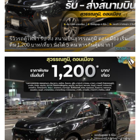
รีวิวรถตู้ไฟฟ้า รับ-ส่ง สนามบินสุวรรณภูมิ ดอนเมือง เริ่ม
ต้น 1,200 บาท/เที่ยว นั่งได้ 5 คน หารกันคุ้มมาก !