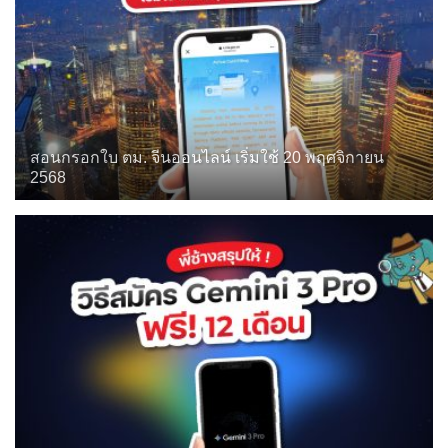
สอนกรอกใบ ตม. จีนออนไลน์ เริ่มใช้ 20 พฤศจิกายน
2568