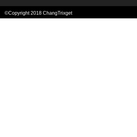
©Copyright 2018
ChangTrixget