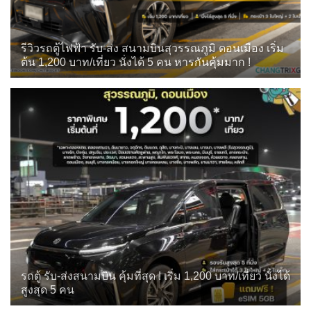
รีวิวรถตู้ไฟฟ้า รับ-ส่ง สนามบินสุวรรณภูมิ ดอนเมือง เริ่ม
ต้น 1,200 บาท/เที่ยว นั่งได้ 5 คน หารกันคุ้มมาก !
รถตู้ รับ-ส่งสนามบิน คุ้มที่สุด ! เริ่ม 1,200 บาท/เที่ยว นั่งได้
สูงสุด 5 คน