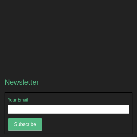
Newsletter
Your Email
Subscribe