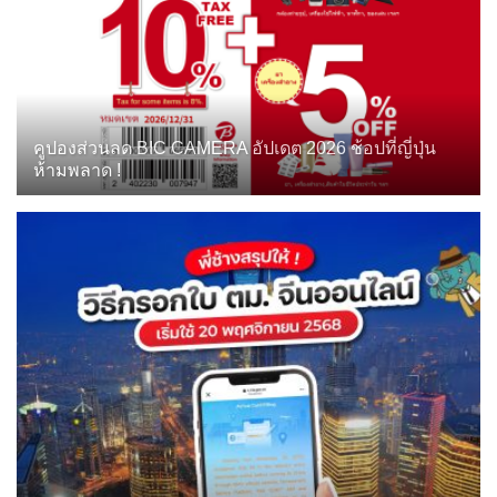
คูปองส่วนลด BIC CAMERA อัปเดต 2026 ช้อปที่ญี่ปุ่น
ห้ามพลาด !