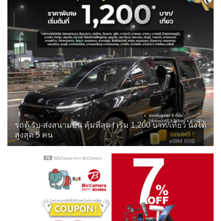
รถตู้ รับ-ส่งสนามบิน คุ้มที่สุด ! เริ่ม 1,200 บาท/เที่ยว นั่งได้
สูงสุด 5 คน