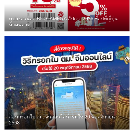
คูปองส่วนลด BIC CAMERA อัปเดต 2026 ช้อปที่ญี่ปุ่น
ห้ามพลาด !
สอนกรอกใบ ตม. จีนออนไลน์ เริ่มใช้ 20 พฤศจิกายน
2568