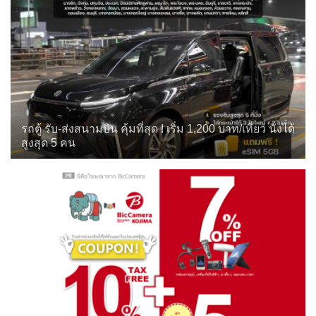
รถตู้ รับ-ส่งสนามบิน คุ้มที่สุด ! เริ่ม 1,200 บาท/เที่ยว นั่งได้
สูงสุด 5 คน