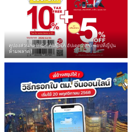
คูปองส่วนลด BIC CAMERA อัปเดต 2026 ช้อปที่ญี่ปุ่น
ห้ามพลาด !