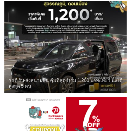
รถตู้ รับ-ส่งสนามบิน คุ้มที่สุด ! เริ่ม 1,200 บาท/เที่ยว นั่งได้
สูงสุด 5 คน