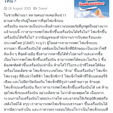
ไหม?
18 August 2025
Travel
ในช่วงที่ผ่านมา หลายคนอาจเคยเห็นข่าว
ผ่านตาเกี่ยวกับผู้โดยสารที่จุดไฟแช็กบน
เครื่องบิน จนกลายเป็นประเด็นด้านความปลอดภัยที่ถูกพูดถึงอย่างมาก
แล้วแบบนี้ เราสามารถพกไฟแช็กขึ้นเครื่องบินได้หรือไม่? ไฟแช็กขึ้น
เครื่องบินได้หรือไม่? จากข้อมูลของสำนักงานการบินพลเรือนแห่ง
ประเทศไทย (CAAT) ระบุว่า ผู้โดยสารสามารถพก ไฟแช็กแบบ
ธรรมดา ขึ้นเครื่องบินได้ แต่ต้องเป็นไฟแช็กที่มีลักษณะเป็นเปลวไฟสี
ส้มเล็ก ๆ ที่จุดด้วยมือ ซึ่งสามารถหาซื้อได้ทั่วไปตามร้านสะดวกซื้อ
เงื่อนไขการพกไฟแช็กขึ้นเครื่องบิน สามารถพกได้คนละไม่เกิน 1 ชิ้น
ต้องพกติดตัวขึ้นเครื่องบินเท่านั้น ห้ามใส่ไว้ในกระเป๋าที่โหลดใต้ท้อง
เครื่องโดยเด็ดขาด ไฟแช็กประเภทไหน “ห้าม” ขึ้นเครื่องบิน? ไฟแช็ก
ไฟแรงสูง ที่มีเปลวไฟสีฟ้า ไฟแช็กซิการ์ ไฟแช็กไฟฟ้าที่ใช้แบตเตอรี่ลิ
เธียม และไม่มีฝาปิดป้องกัน ไฟแช็กที่มีรูปร่างคล้ายอาวุธ ห้ามจุด
ไฟแช็กบนเครื่องบิน ถึงเราสามารถพกไฟแช็กขึ้นเครื่องบินได้ แต่ ห้าม
จุดไฟแช็กบนเครื่องบิน อย่างเด็ดขาด ไม่ว่าด้วยเหตุผลใด เนื่องจาก
ระบบภายในเครื่องบินไวต่อประกายไฟ และอาจก่อให้เกิดอุบัติเหตุหรือ
เพลิงไหม้ได้ สรุป เราสามารถพกไฟแช็กแบบธรรมดา ขึ้นเครื่องบินได้
หากมีความจำเป็น และเราควรตรวจสอบให้แน่ใจว่าเป็นไฟแช็กแบบที่