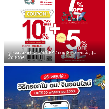
คูปองส่วนลด BIC CAMERA อัปเดต 2026 ช้อปที่ญี่ปุ่น
ห้ามพลาด !