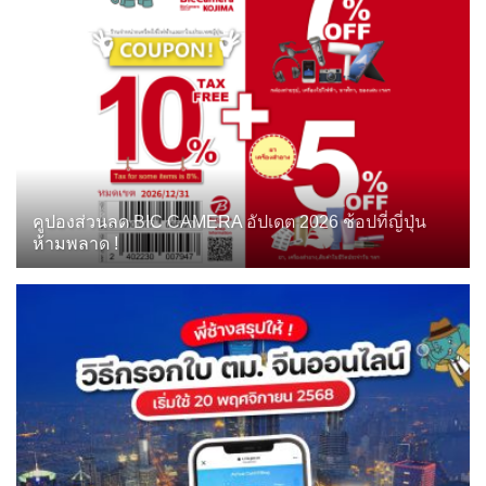
คูปองส่วนลด BIC CAMERA อัปเดต 2026 ช้อปที่ญี่ปุ่น
ห้ามพลาด !