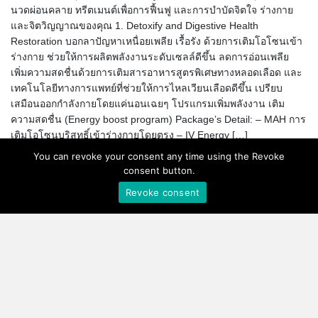
นวดผ่อนคลาย ทรีตเมนต์เพื่อการฟื้นฟู และการบำบัดจิตใจ ร่างกาย
และจิตวิญญาณของคุณ 1. Detoxify and Digestive Health
Restoration บอกลาปัญหาเหนื่อยเพลีย เรื้อรัง ด้วยการเติมโอโซนเข้า
ร่างกาย ช่วยให้การผลิตพลังงานระดับเซลล์ดีขึ้น ลดการอ่อนเพลีย
เพิ่มความสดชื่นด้วยการเติมสารอาหารสูตรพิเศษทางหลอดเลือด และ
เทคโนโลยีทางการแพทย์ที่ช่วยให้การไหลเวียนเลือดดีขึ้น เปรียบ
เสมือนออกกำลังกายโดยแค่นอนเฉยๆ โปรแกรมเพิ่มพลังงาน เติม
ความสดชื่น (Energy boost program) Package’s Detail: – MAH การ
เติมโอโซนบริสุทธิ์เข้าร่างกายโดยตรง – IV Energy […]
You can revoke your consent any time using the Revoke
แพคแกจพิเศษ VLCC
consent button.
wellness and beauty clinic
Revoke consent
X การท่องเที่ยวแห่ง
ประเทศไทย
17 June 2023
Promotion
VLCC wellness and beauty clinic by
Discover the New You เป็นแคมเปญใหม่ ที่เชิญชวนทุกคนออกเดิน
ทางไปสัมผัสความมหัศจรรย์ของการท่องเที่ยวเชิงสุขภาพ ที่จะปลด
ล็อกโลกใบใหม่ของการฟื้นฟู และดูแลสุขภาพกับแคมเปญ “Discover