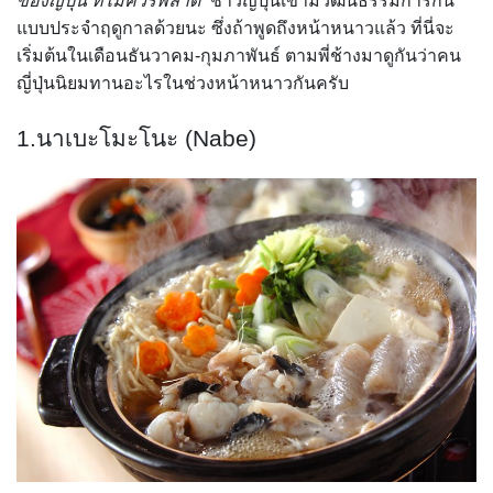
ของญี่ปุ่น ที่ไม่ควรพลาด“
ชาวญี่ปุ่นเขามีวัฒนธรรมการกิน
แบบประจำฤดูกาลด้วยนะ ซึ่งถ้าพูดถึงหน้าหนาวแล้ว ที่นี่จะ
เริ่มต้นในเดือนธันวาคม-กุมภาพันธ์ ตามพี่ช้างมาดูกันว่าคน
ญี่ปุ่นนิยมทานอะไรในช่วงหน้าหนาวกันครับ
1.นาเบะโมะโนะ (Nabe)