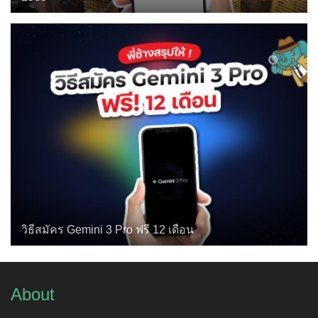
วิธีสมัคร Gemini 3 Pro ฟรี 12 เดือน
About