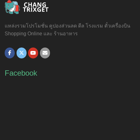
แหล่งรวมโปรโมชั่น คูปองส่วนลด ดีล โรงแรม ตั๋วเครื่องบิน
Shopping Online และ ร้านอาหาร
Facebook