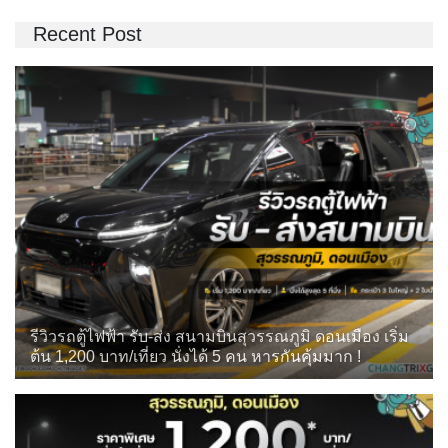
Recent Post
รีวิวรถตู้ไฟฟ้า รับ-ส่ง สนามบินสุวรรณภูมิ ดอนเมือง เริ่ม
ต้น 1,200 บาท/เที่ยว นั่งได้ 5 คน หารกันคุ้มมาก !