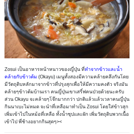
Zosui เป็นอาหารหน้าหนาวของญี่ปุ่น ที่
ทำจากข้าวและน้ำ
คล้ายกับข้าวต้ม
(Okayu) เมนูทั้งสองมีความคล้ายคลึงกันโดย
มีวัตถุดิบหลักมาจากข้าวที่ปรุงสุกเพื่อให้มีความคงตัว จริงมัน
คล้ายๆข้าวต้มบ้านเรา คนญี่ปุ่นเขาเสริ์ฟคนป่วยด้วยนะครับ
ส่วน Okayu จะคล้ายๆโจ๊กมากกว่า ปกติแล้วแล้วเวลาคนญี่ปุ่น
กินนาเบะไม่หมด จะนำที่เหลือมาทำเป็น Zosui โดยใส่ข้าวสุก
เพิ่มเข้าไปในหม้อที่เหลือ ทั้งน้ำซุปและผัก เพิ่มวัตถุดิบพวกเนื้อ
เข้าไป พี่ช้างอยากกินสุดๆ><