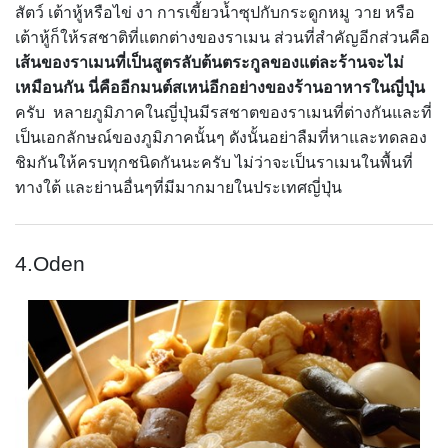
สัตว์ เต้าหู้หรือไข่ งา การเขี้ยวน้ำซุปกับกระดูกหมู วาย หรือ
เต้าหู้ก็ให้รสชาติที่แตกต่างของราเมน ส่วนที่สำคัญอีกส่วนคือ
เส้นของราเมนที่เป็นสูตรลับต้นตระกูลของแต่ละร้านจะไม่
เหมือนกัน นี่คืออีกมนต์สเหน่อีกอย่างของร้านอาหารในญี่ปุ่น
ครับ หลายภูมิภาคในญี่ปุ่นมีรสชาตของราเมนที่ต่างกันและที่
เป็นเอกลักษณ์ของภูมิภาคนั้นๆ ดังนั้นอย่าลืมที่หาและทดลอง
ชิมกันให้ครบทุกชนิดกันนะครับ ไม่ว่าจะเป็นราเมนในพื้นที่
ทางใต้ และย่านอื่นๆที่มีมากมายในประเทศญี่ปุ่น
4.Oden