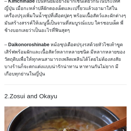
–
Kimchinabe
เป็นที่นิยมอย่างมากเช่นเดียวกันในประเทศ
ญี่ปุ่น เมื่อกะหล่ำปลีผักดองเผ็ดและเปรี้ยวแล้วเอามาใส่ใน
เครื่องปรุงเพิ่มในน้ำซุปที่เดือดปุดๆ พร้อมเนื้อสัตว์และผักต่างๆ
มันสร้างสรรค์ให้เมนูนี้เป็นจานที่สมบูรณ์แบบ ใครชอบเผ็ด พี่
ช้างบอกเลยว่าเป็นอะไรที่ฟินสุดๆ
–
Daikonoroshinabe
หม้อซุปเดือดปรุงรสด้วยหัวไชเท้าขูด
เสิร์ฟพร้อมผักและเนื้อสัตว์หลากหลายชนิด มีหลากหลายของ
วัตถุดิบเพื่อให้ทุกคนสามารถเพลิดเพลินได้โดยไม่ต้องสงสัย
บางร้านก็จะตกแต่งแบบน่ารักน่าทาน หาทานกันไม่ยาก มี
เกือบทุกย่านในญี่ปุ่น
2.Zosui and Okayu