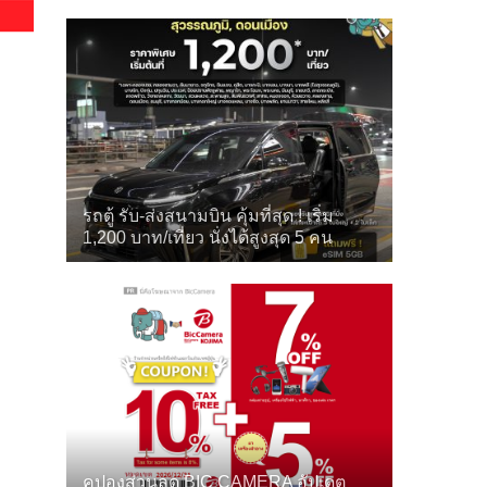
รถตู้ รับ-ส่งสนามบิน คุ้มที่สุด ! เริ่ม
1,200 บาท/เที่ยว นั่งได้สูงสุด 5 คน
คูปองส่วนลด BIC CAMERA อัปเดต