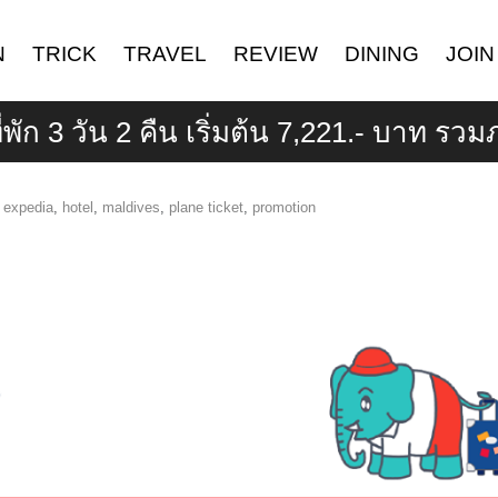
N
TRICK
TRAVEL
REVIEW
DINING
JOIN
ที่พัก 3 วัน 2 คืน เริ่มต้น 7,221.- บาท รว
,
expedia
,
hotel
,
maldives
,
plane ticket
,
promotion