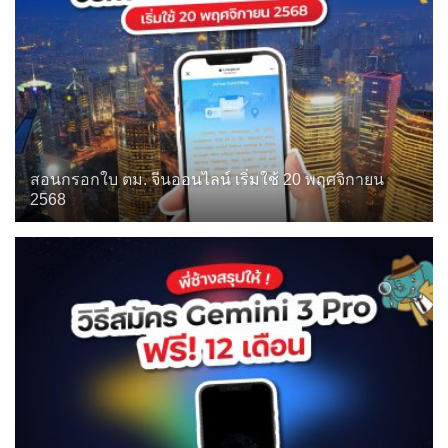
สอนกรอกใบ ตม. จีนออนไลน์ เริ่มใช้ 20 พฤศจิกายน
2568