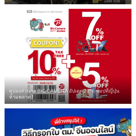
คูปองส่วนลด BIC CAMERA อัปเดต 2026 ช้อปที่ญี่ปุ่น
ห้ามพลาด !