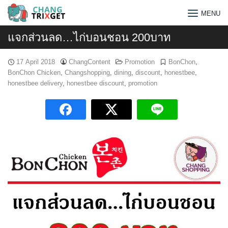
Skip
MENU
to
content
แจกส่วนลด…ไก่บอนชอน 200บาท
17 April 2018
ChangContent
Promotion
BonChon
,
BonChon Chicken
,
Changshopping
,
dining
,
discount
,
honestbee
,
honestbee delivery
,
honestbee discount
,
promotion
Search
for: