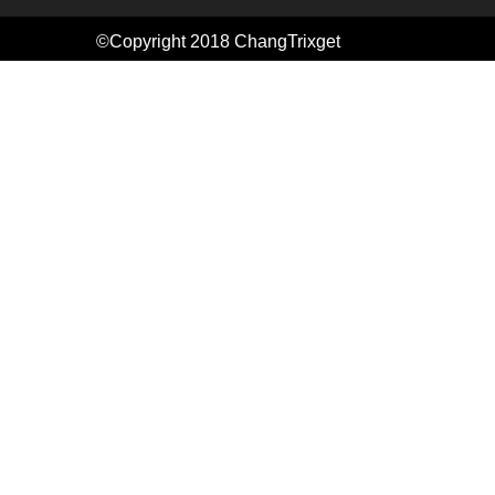
©Copyright 2018
ChangTrixget