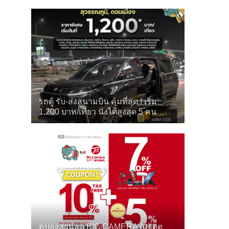
รถตู้ รับ-ส่งสนามบิน คุ้มที่สุด ! เริ่ม
1,200 บาท/เที่ยว นั่งได้สูงสุด 5 คน
คูปองส่วนลด BIC CAMERA อัปเดต