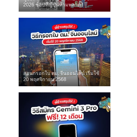
2026 ช้อปที่ญี่ปุ่นห้ามพลาด !
สอนกรอกใบ ตม. จีนออนไลน์ เริ่มใช้
20 พฤศจิกายน 2568