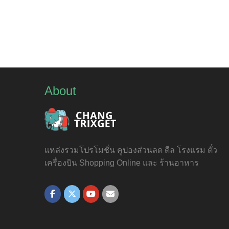
About
แหล่งรวมโปรโมชั่น คูปองส่วนลด ดีล โรงแรม ตั๋ว
เครื่องบิน Shopping Online และ ร้านอาหาร