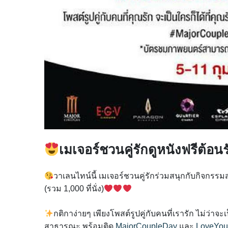
เมเจอร์ชวนคู่รักดูหนังฟรีต้อ
วาเลนไทน์นี้ เมเจอร์ชวนคู่รักร่วมสนุกกับกิจกรรมสุ
(รวม 1,000 ที่นั่ง)
กติกาง่ายๆ เพียงโพสต์รูปคู่กับคนที่เรารัก ไม่ว่าจะ
สาธารณะ พร้อมติด
MajorCoupleDay
และ
LoveYou