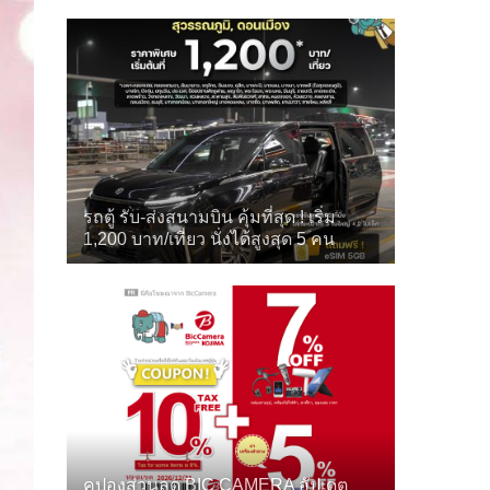
รถตู้ รับ-ส่งสนามบิน คุ้มที่สุด ! เริ่ม
1,200 บาท/เที่ยว นั่งได้สูงสุด 5 คน
คูปองส่วนลด BIC CAMERA อัปเดต