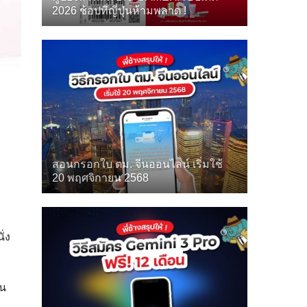
2026 ช้อปที่ญี่ปุ่นห้ามพลาด !
สอนกรอกใบ ตม. จีนออนไลน์ เริ่มใช้
20 พฤศจิกายน 2568
ั่ง
็น