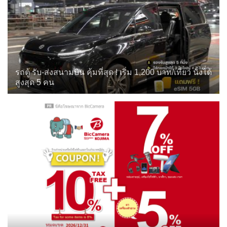
รถตู้ รับ-ส่งสนามบิน คุ้มที่สุด ! เริ่ม 1,200 บาท/เที่ยว นั่งได้
สูงสุด 5 คน