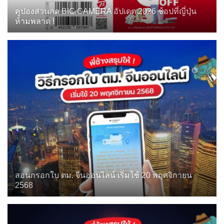
คูปองส่วนลด BIC CAMERA อัปเดต 2026 ช้อปที่ญี่ปุ่น
ห้ามพลาด !
สอนกรอกใบ ตม. จีนออนไลน์ เริ่มใช้ 20 พฤศจิกายน
2568