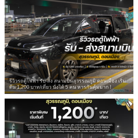
รีวิวรถตู้ไฟฟ้า รับ-ส่ง สนามบินสุวรรณภูมิ ดอนเมือง เริ่ม
ต้น 1,200 บาท/เที่ยว นั่งได้ 5 คน หารกันคุ้มมาก !