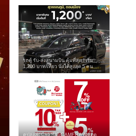
รถตู้ รับ-ส่งสนามบิน คุ้มที่สุด ! เริ่ม
1,200 บาท/เที่ยว นั่งได้สูงสุด 5 คน
คูปองส่วนลด BIC CAMERA อัปเดต