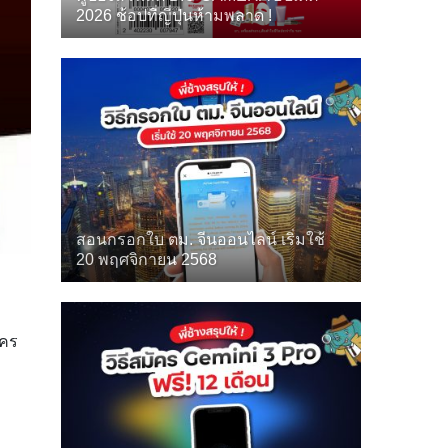
2026 ช้อปที่ญี่ปุ่นห้ามพลาด !
สอนกรอกใบ ตม. จีนออนไลน์ เริ่มใช้
20 พฤศจิกายน 2568
คร