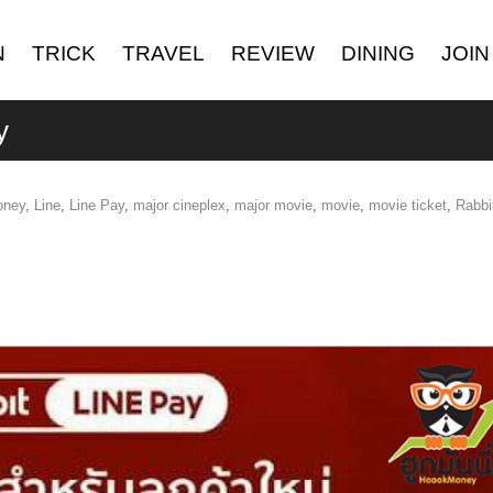
N
TRICK
TRAVEL
REVIEW
DINING
JOIN
y
oney
,
Line
,
Line Pay
,
major cineplex
,
major movie
,
movie
,
movie ticket
,
Rabbi