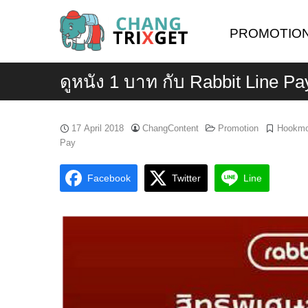
Skip
to
PROMOTIO
content
ดูหนัง 1 บาท กับ Rabbit Line Pa
17 April 2018
ChangContent
Promotion
Hookm
Pay
Facebook
Twitter
Line