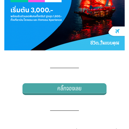
คลิ๊กจองเลย