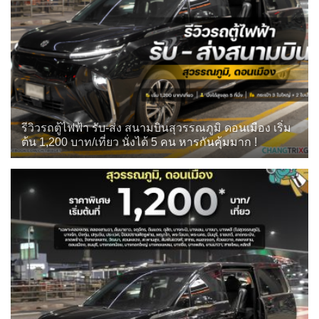
รีวิวรถตู้ไฟฟ้า รับ-ส่ง สนามบินสุวรรณภูมิ ดอนเมือง เริ่ม
ต้น 1,200 บาท/เที่ยว นั่งได้ 5 คน หารกันคุ้มมาก !