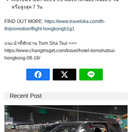
หรือสูงสุด 7 วัน
FIND OUT MORE:
https://www.traveloka.com/th-
th/promotion/flight-hongkongb1g1
แนะนำที่พักย่าน Tsim Sha Tsui >>>
https://www.changtrixget.com/travel/hotel-tsimshatsui-
hongkong-08-18/
Recent Post