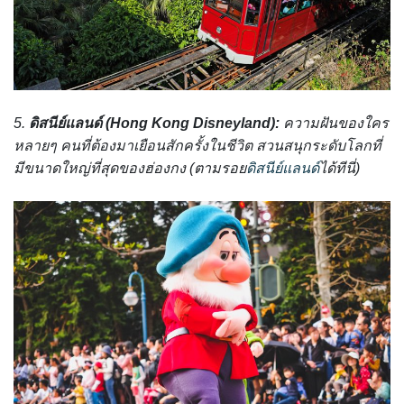
5.
ดิสนีย์แลนด์ (Hong Kong Disneyland):
ความฝันของใคร
หลายๆ คนที่ต้องมาเยือนสักครั้งในชีวิต สวนสนุกระดับโลกที่
มีขนาดใหญ่ที่สุดของ
ฮ่องกง (ตามรอย
ดิสนีย์แลนด์
ได้ทีนี่
)