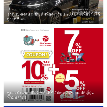
รถตู้ รับ-ส่งสนามบิน คุ้มที่สุด ! เริ่ม 1,200 บาท/เที่ยว นั่งได้
สูงสุด 5 คน
คูปองส่วนลด BIC CAMERA อัปเดต 2026 ช้อปที่ญี่ปุ่น
ห้ามพลาด !