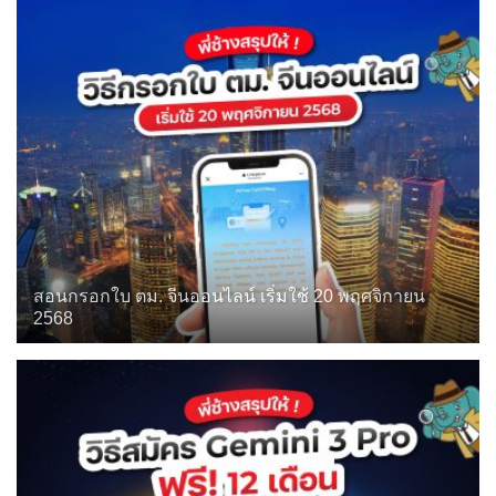
สอนกรอกใบ ตม. จีนออนไลน์ เริ่มใช้ 20 พฤศจิกายน
2568