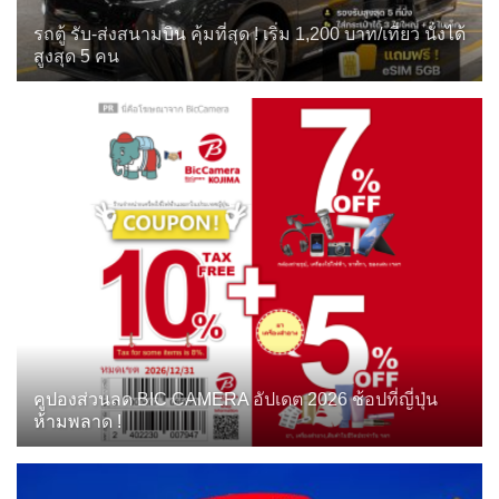
รถตู้ รับ-ส่งสนามบิน คุ้มที่สุด ! เริ่ม 1,200 บาท/เที่ยว นั่งได้
สูงสุด 5 คน
คูปองส่วนลด BIC CAMERA อัปเดต 2026 ช้อปที่ญี่ปุ่น
ห้ามพลาด !