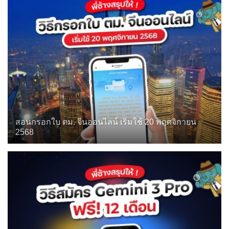
สอนกรอกใบ ตม. จีนออนไลน์ เริ่มใช้ 20 พฤศจิกายน
2568