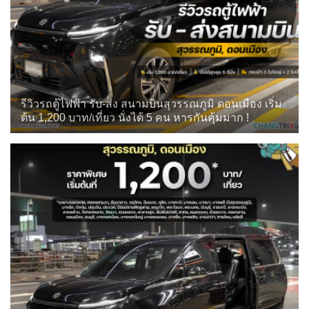
รีวิวรถตู้ไฟฟ้า รับ-ส่ง สนามบินสุวรรณภูมิ ดอนเมือง เริ่ม
ต้น 1,200 บาท/เที่ยว นั่งได้ 5 คน หารกันคุ้มมาก !