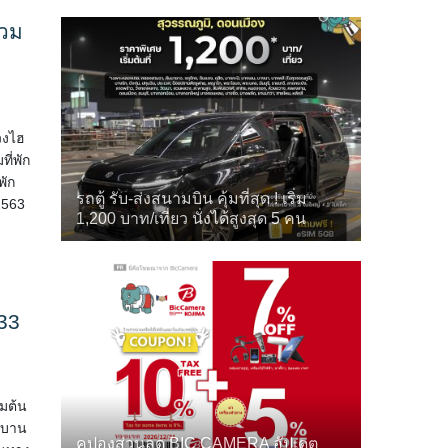
รวม
วงไฮ
ที่พัก
พัก
รถตู้ รับ-ส่งสนามบิน คุ้มที่สุด ! เริ่ม
 2563
1,200 บาท/เที่ยว นั่งได้สูงสุด 5 คน
33
่มต้น
ังบาน
คูปองส่วนลด BIC CAMERA อัปเดต