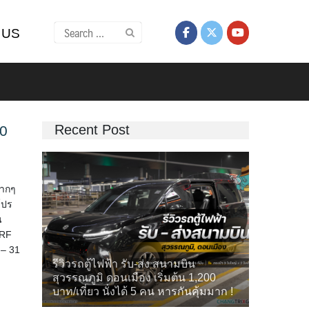
Search
 US
for:
Recent Post
00
มากๆ
โปร
น
3RF
 – 31
รีวิวรถตู้ไฟฟ้า รับ-ส่ง สนามบิน
สุวรรณภูมิ ดอนเมือง เริ่มต้น 1,200
บาท/เที่ยว นั่งได้ 5 คน หารกันคุ้มมาก !