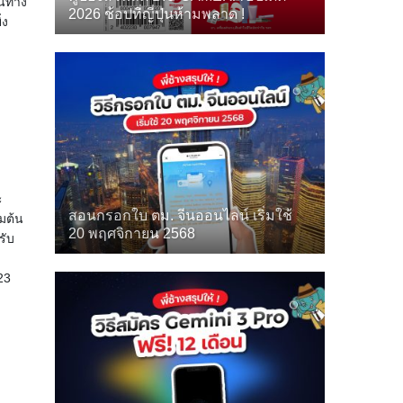
ินทาง
2026 ช้อปที่ญี่ปุ่นห้ามพลาด !
่ง
ะ
สอนกรอกใบ ตม. จีนออนไลน์ เริ่มใช้
่มต้น
20 พฤศจิกายน 2568
รับ
23