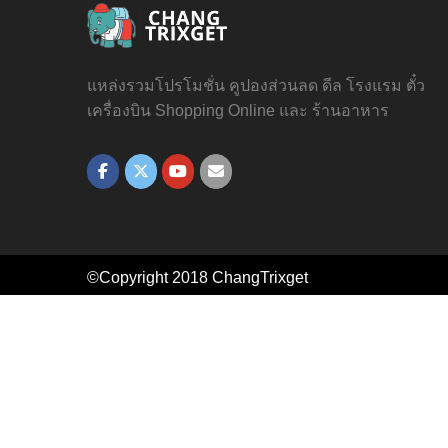
แหล่งรวมโปรโมชั่น คูปองส่วนลด ดีล โรงแรม ตั๋ว
เครื่องบิน Shopping Online และ ร้านอาหาร
©Copyright 2018
ChangTrixget