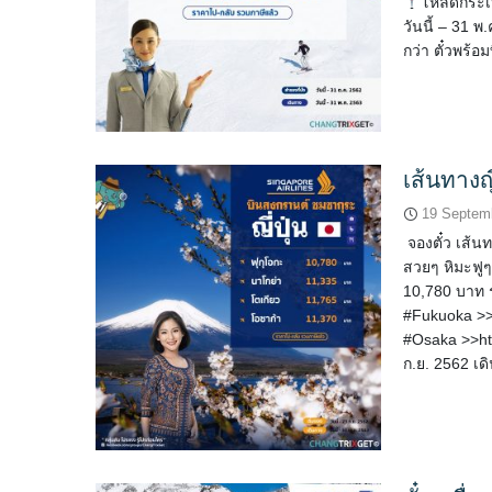
โหลดกระเป
วันนี้ – 31 พ
กว่า ตั๋วพร้อม
เส้นทางญ
19 Septem
จองตั๋ว เส้น
สวยๆ หิมะฟูๆ
10,780 บาท ร
#Fukuoka >>h
#Osaka >>http
ก.ย. 2562 เดิ