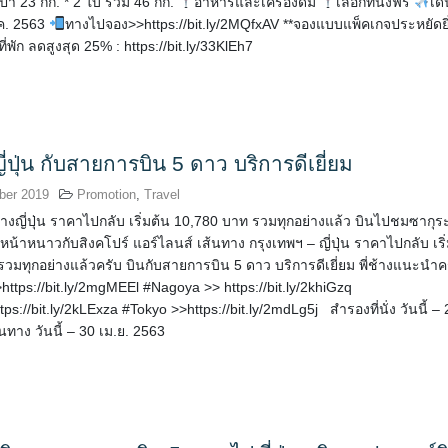
๋า 23 กก. * 2 ใบ รวม 46 กก.
อาหารและเครื่องดื่ม
เลือกที่นั่งฟรี
เด
.ค. 2563
ทางไปจอง>>https://bit.ly/2MQfxAV **จองแบบแพ็คเกจประหยัดยิ
ที่พัก ลดสูงสุด 25% : https://bit.ly/33KlEh7
ี่ปุ่น กับสายการบิน 5 ดาว บริการดีเยี่ยม
ber 2019
Promotion
,
Travel
ทางญี่ปุ่น ราคาไปกลับ เริ่มต้น 10,780 บาท รวมทุกอย่างแล้ว บินไปชมซากุร
หน้าหนาวกับสิงคโปร์ แอร์ไลนส์ เส้นทาง กรุงเทพฯ – ญี่ปุ่น ราคาไปกลับ เริ
วมทุกอย่างแล้วครับ บินกับสายการบิน 5 ดาว บริการดีเยี่ยม พี่ช้างแนะนำค
ttps://bit.ly/2mgMEEl #Nagoya >> https://bit.ly/2khiGzq
s://bit.ly/2kLExza #Tokyo >>https://bit.ly/2mdLg5j สำรองที่นั่ง วันนี้ – 
นทาง วันนี้ – 30 เม.ย. 2563