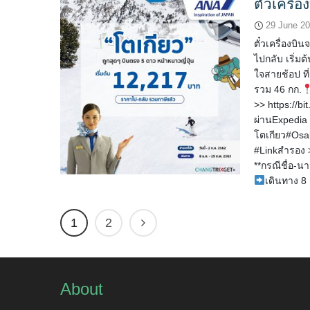
ตั๋วเครื
29 June 2
ตั๋วเครื่องบ
ไปกลับ เริ่ม
ใจสายช้อป ท
รวม 46 กก.
>> https://bi
ผ่านExpedia :
โตเกียว#Osaka
#Linkสำรอง >>
**กรณีชื่อ-น
เดินทาง 8
1
2
About