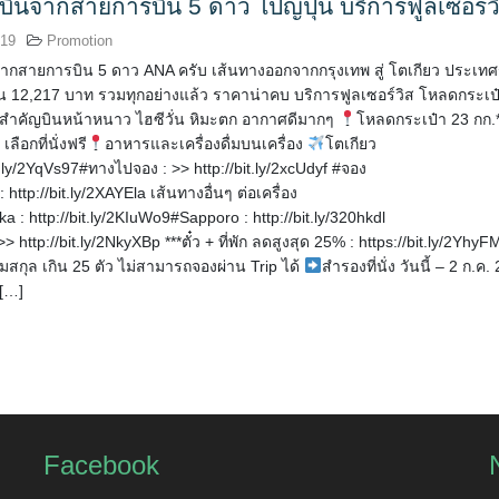
่องบินจากสายการบิน 5 ดาว ไปญี่ปุ่น บริการฟูลเซอร์ว
019
Promotion
ินจากสายการบิน 5 ดาว ANA ครับ เส้นทางออกจากกรุงเทพ สู่ โตเกียว ประเทศญี
ต้น 12,217 บาท รวมทุกอย่างแล้ว ราคาน่าคบ บริการฟูลเซอร์วิส โหลดกระเป๋
ี่สำคัญบินหน้าหนาว ไฮซีวั่น หิมะตก อากาศดีมากๆ
โหลดกระเป๋า 23 กก.
เลือกที่นั่งฟรี
อาหารและเครื่องดื่มบนเครื่อง
โตเกียว
t.ly/2YqVs97#ทางไปจอง : >> http://bit.ly/2xcUdyf #จอง
 http://bit.ly/2XAYEla เส้นทางอื่นๆ ต่อเครื่อง
 : http://bit.ly/2KIuWo9#Sapporo : http://bit.ly/320hkdl
 http://bit.ly/2NkyXBp ***ตั๋ว + ที่พัก ลดสูงสุด 25% : https://bit.ly/2Yhy
ามสกุล เกิน 25 ตัว ไม่สามารถจองผ่าน Trip ได้
สำรองที่นั่ง วันนี้ – 2 ก.ค.
 […]
Facebook