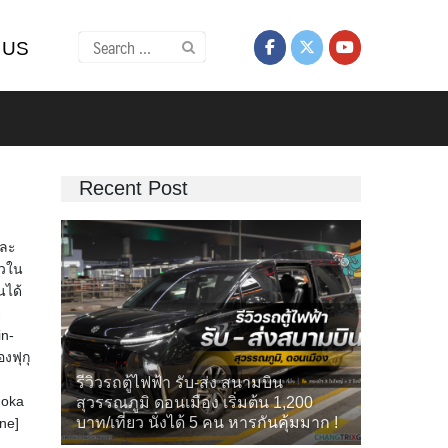
Search
 US
for:
Recent Post
และ
้วใน
นได้
ย
in-
งฟุกุ
รีวิวรถตู้ไฟฟ้า รับ-ส่ง สนามบิน
uoka
สุวรรณภูมิ ดอนเมือง เริ่มต้น 1,200
บาท/เที่ยว นั่งได้ 5 คน หารกันคุ้มมาก !
ne]