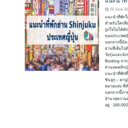
แนะนำที่
29 June 2
แนะนำที่พักใก
สำหรับใครที่
ถูกใจไม่ได้ซั
ของประเทศญี่ป
นอกจากนี้ยัง
ย่านที่เต็มไป
วัยรุ่นและนั
Booking จากลิ
ส่วนลดคลิกปุ่
แนะนำที่พักที
ชินจูกุ – คา
หลายแห่ง ที่
นอกจากนี้ภาย
อำนวยความสะด
อยู่ : 160-00