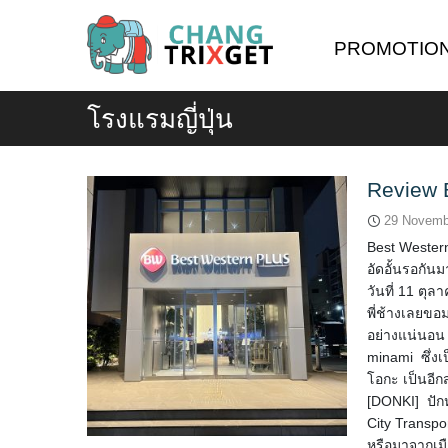
Skip
to
PROMOTIO
content
โรงแรมญี่ปุ่น
Review 
29 Novemb
Best Wester
อัดอั้นรอกัน
วันที่ 11 ตุ
พี่ช้างเลยขอ
อย่างแน่นอน
minami ซึ่
โอกะ เป็นอีก
[DONKI] ปักห
City Transpo
หรือมาจากเมื