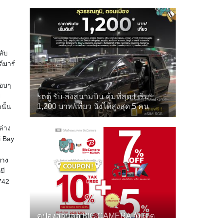
ลับ
์มาร์
รอบๆ
่
รถตู้ รับ-ส่งสนามบิน คุ้มที่สุด ! เริ่ม
1,200 บาท/เที่ยว นั่งได้สูงสุด 5 คน
นั้น
ล่าง
i Bay
ทาง
มี
742
คูปองส่วนลด BIC CAMERA อัปเดต