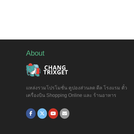
About
แหล่งรวมโปรโมชั่น คูปองส่วนลด ดีล โรงแรม ตั๋ว
เครื่องบิน Shopping Online และ ร้านอาหาร