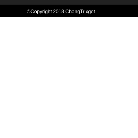
©Copyright 2018
ChangTrixget