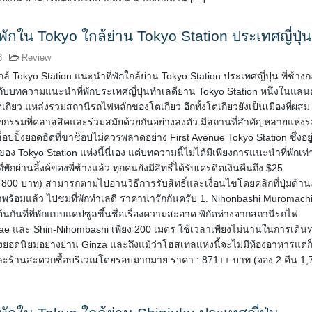
พักใน Tokyo ใกล้ย่าน Tokyo Station ประเทศญี่ปุ่น
8
Review
ล้ Tokyo Station แนะนำที่พักใกล้ย่าน Tokyo Station ประเทศญี่ปุ่น พี่ช้างก
ับบทความแนะนำที่พักประเทศญี่ปุ่นทำเลดีย่าน Tokyo Station หนึ่งในแลนด
ตเกียว แหล่งรวมสถานีรถไฟหลักของโตเกียว อีกทั้งโตเกียวยังเป็นเมืองที่ผสม
กรรมที่คลาสสิคและร่วมสมัยด้วยกันอย่างลงตัว มีสถานที่สำคัญหลายแห่ง
็อปปิ้งยอดฮิตที่ขาช็อปไม่ควรพลาดอย่าง First Avenue Tokyo Station ซึ่งอยู
อง Tokyo Station แห่งนี้นี่เอง แต่บทความนี้ไม่ได้มีเพียงการแนะนำที่พักเท่า
่พักผ่านลิ้งค์ของพี่ช้างแล้ว ทุกคนยังมีสิทธิ์ได้รับเครดิตเงินคืนถึง $25
0 บาท) สามารถตามไปอ่านวิธีการรับสิทธิ์และเงื่อนไขโดยคลิกที่ปุ่มด้าน
้าพร้อมแล้ว ไปชมที่พักทำเลดี ราคาน่ารักกันครับ 1. Nihonbashi Muromach
ต้นกันที่ที่พักแบบแคปซูลขึ้นชื่อเรื่องความสะอาด พิกัดห่างจากสถานีรถไฟ
ae และ Shin-Nihombashi เพียง 200 เมตร ใช้เวลาเพียงไม่นานในการเดิน
้งยอดนิยมอย่างย่าน Ginza และถึงแม้ว่าโฮสเทลแห่งนี้จะไม่มีห้องอาหารแต่ก็
ะร้านสะดวกซื้อบริเวณโดยรอบมากมาย ราคา : 871++ บาท (จอง 2 คืน 1,