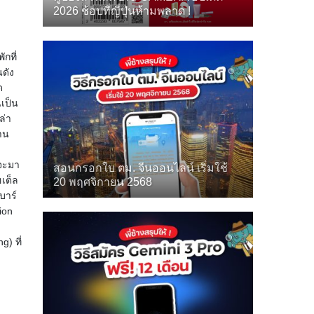
2026 ช้อปที่ญี่ปุ่นห้ามพลาด !
กที่
นดัง
ด
นเป็น
ล่า
่าน
งจะมา
สอนกรอกใบ ตม. จีนออนไลน์ เริ่มใช้
ฮเต็ล
20 พฤศจิกายน 2568
บาร์
ion
) ที่