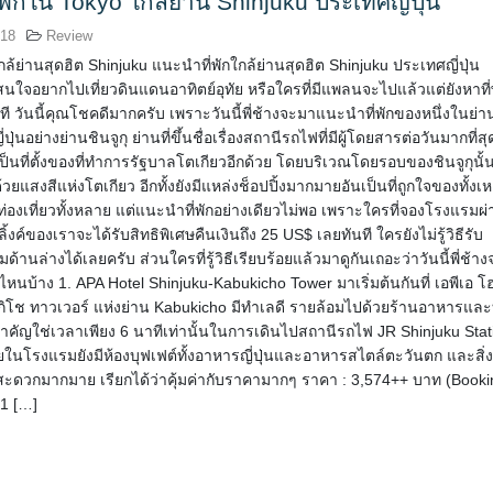
พักใน Tokyo ใกล้ย่าน Shinjuku ประเทศญี่ปุ่น
018
Review
ล้ย่านสุดฮิต Shinjuku แนะนำที่พักใกล้ย่านสุดฮิต Shinjuku ประเทศญี่ปุ่น
สนใจอยากไปเที่ยวดินแดนอาทิตย์อุทัย หรือใครที่มีแพลนจะไปแล้วแต่ยังหาที่พั
กที วันนี้คุณโชคดีมากครับ เพราะวันนี้พี่ช้างจะมาแนะนำที่พักของหนึ่งในย่า
ุ่นอย่างย่านชินจูกุ ย่านที่ขึ้นชื่อเรื่องสถานีรถไฟที่มีผู้โดยสารต่อวันมากที่สุ
เป็นที่ตั้งของที่ทำการรัฐบาลโตเกียวอีกด้วย โดยบริเวณโดยรอบของชินจูกุนั้
ด้วยแสงสีแห่งโตเกียว อีกทั้งยังมีแหล่งช็อปปิ้งมากมายอันเป็นที่ถูกใจของทั้งเห
กท่องเที่ยวทั้งหลาย แต่แนะนำที่พักอย่างเดียวไม่พอ เพราะใครที่จองโรงแรมผ
้งค์ของเราจะได้รับสิทธิพิเศษคืนเงินถึง 25 US$ เลยทันที ใครยังไม่รู้วิธีรับ
มด้านล่างได้เลยครับ ส่วนใครที่รู้วิธีเรียบร้อยแล้วมาดูกันเถอะว่าวันนี้พี่ช้า
่ไหนบ้าง 1. APA Hotel Shinjuku-Kabukicho Tower มาเริ่มต้นกันที่ เอพีเอ โ
บูกิโช ทาวเวอร์ แห่งย่าน Kabukicho มีทำเลดี รายล้อมไปด้วยร้านอาหารและ
สำคัญใช่เวลาเพียง 6 นาทีเท่านั้นในการเดินไปสถานีรถไฟ JR Shinjuku Stat
ในโรงแรมยังมีห้องบุฟเฟต์ทั้งอาหารญี่ปุ่นและอาหารสไตล์ตะวันตก และสิ่ง
วกมากมาย เรียกได้ว่าคุ้มค่ากับราคามากๆ ราคา : 3,574++ บาท (Booking
21 […]