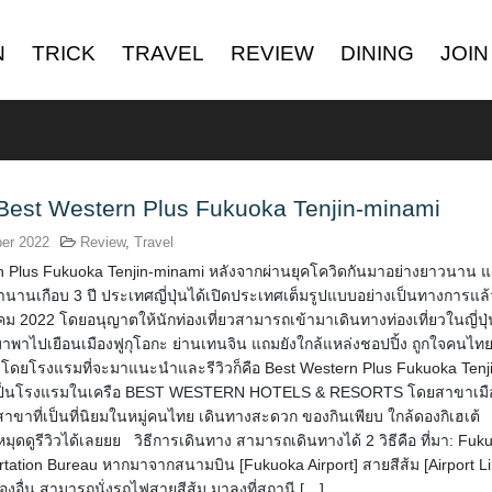
N
TRICK
TRAVEL
REVIEW
DINING
JOIN
Best Western Plus Fukuoka Tenjin-minami
er 2022
Review
,
Travel
n Plus Fukuoka Tenjin-minami หลังจากผ่านยุคโควิดกันมาอย่างยาวนาน 
มานานเกือบ 3 ปี ประเทศญี่ปุ่นได้เปิดประเทศเต็มรูปแบบอย่างเป็นทางการแล
ลาคม 2022 โดยอนุญาตให้นักท่องเที่ยวสามารถเข้ามาเดินทางท่องเที่ยวในญี่ปุ่
มาพาไปเยือนเมืองฟูกุโอกะ ย่านเทนจิน แถมยังใกล้แหล่งชอปปิ้ง ถูกใจคนไท
 โดยโรงแรมที่จะมาแนะนำและรีวิวก็คือ Best Western Plus Fukuoka Tenj
งเป็นโรงแรมในเครือ BEST WESTERN HOTELS & RESORTS โดยสาขาเมือ
สาขาที่เป็นที่นิยมในหมู่คนไทย เดินทางสะดวก ของกินเพียบ ใกล้ดองกิเฮเต้
มุดดูรีวิวได้เลยยย วิธีการเดินทาง สามารถเดินทางได้ 2 วิธีคือ ที่มา: Fuk
rtation Bureau หากมาจากสนามบิน [Fukuoka Airport] สายสีส้ม [Airport Li
องอื่น สามารถนั่งรถไฟสายสีส้ม มาลงที่สถานี […]