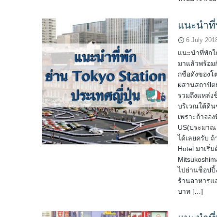
แนะนำที่
6 July 201
แนะนำที่พักใก
มาแล้วพร้อมก
กชื่อดังของโ
ผสานสถาปัตย
รวมถึงแหล่งช
บริเวณใต้ดินข
เพราะถ้าจองที
US(ประมาณ 80
ได้เลยครับ ถ
Hotel มาเริ่ม
Mitsukoshim
ไปย่านช็อปปิ
ร้านอาหารแล
บาท […]