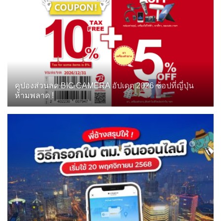
คูปองส่วนลด BIC CAMERA อัปเดต 2026 ช้อปที่ญี่ปุ่น
ห้ามพลาด !