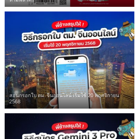
สอนกรอกใบ ตม. จีนออนไลน์ เริ่มใช้ 20 พฤศจิกายน
2568