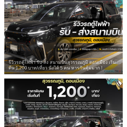
รีวิวรถตู้ไฟฟ้า รับ-ส่ง สนามบินสุวรรณภูมิ ดอนเมือง เริ่ม
ต้น 1,200 บาท/เที่ยว นั่งได้ 5 คน หารกันคุ้มมาก !