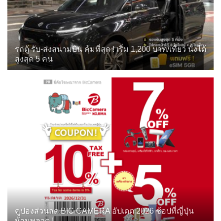
รถตู้ รับ-ส่งสนามบิน คุ้มที่สุด ! เริ่ม 1,200 บาท/เที่ยว นั่งได้
สูงสุด 5 คน
คูปองส่วนลด BIC CAMERA อัปเดต 2026 ช้อปที่ญี่ปุ่น
ห้ามพลาด !