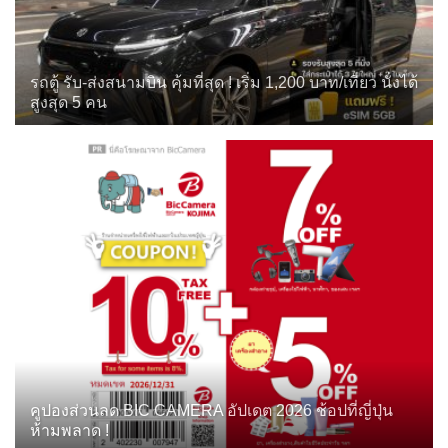
รถตู้ รับ-ส่งสนามบิน คุ้มที่สุด ! เริ่ม 1,200 บาท/เที่ยว นั่งได้
สูงสุด 5 คน
คูปองส่วนลด BIC CAMERA อัปเดต 2026 ช้อปที่ญี่ปุ่น
ห้ามพลาด !