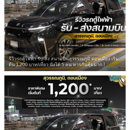
รีวิวรถตู้ไฟฟ้า รับ-ส่ง สนามบินสุวรรณภูมิ ดอนเมือง เริ่ม
ต้น 1,200 บาท/เที่ยว นั่งได้ 5 คน หารกันคุ้มมาก !