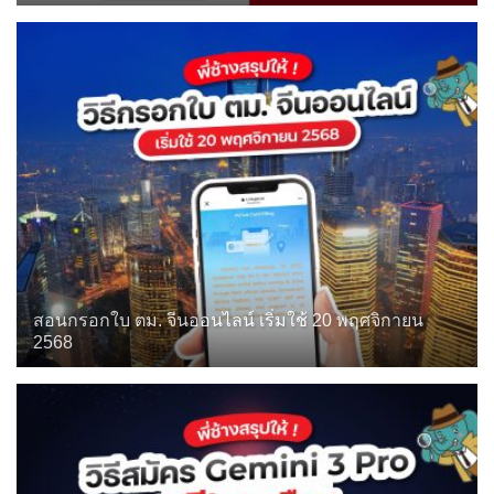
สอนกรอกใบ ตม. จีนออนไลน์ เริ่มใช้ 20 พฤศจิกายน
2568