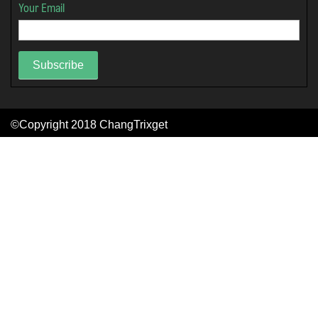
Your Email
Subscribe
©Copyright 2018
ChangTrixget