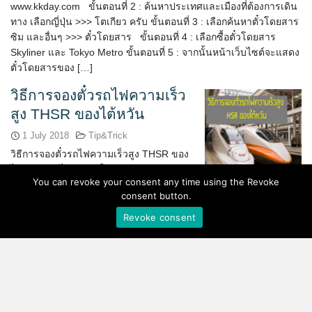
www.kkday.com ขั้นตอนที่ 2 : ค้นหาประเทศและเมืองที่ต้องการเดิน
ทาง เลือกญี่ปุ่น >>> โตเกียว ครับ ขั้นตอนที่ 3 : เลือกค้นหาตั๋วโดยสาร
ซิม และอื่นๆ >>> ตั๋วโดยสาร ขั้นตอนที่ 4 : เลือกซื้อตั๋วโดยสาร
Skyliner และ Tokyo Metro ขั้นตอนที่ 5 : จากนั้นหน้าเว็บไซต์จะแสดง
ตั๋วโดยสารของ […]
วิธีการจองตั๋วรถไฟความเร็ว
สูง THSR ของไต้หวัน
1 July 2018
Tip&Trick
วิธีการจองตั๋วรถไฟความเร็วสูง THSR ของ
ไต้หวัน รถไฟความเร็วสูงของประเทศ
You can revoke your consent any time using the Revoke
ไต้หวัน หรือที่คนทั่วไปเรียกว่า THSR (ย่อมา
consent button.
จาก Taiwan High Speed Rail) เป็นช่องทาง
หนึ่งที่ทำให้เหล่านักท่องเที่ยวได้เดินทางไปรอบๆไต้หวัน อย่างสะดวก
Revoke consent
และรวดเร็วที่สุด รถไฟความเร็วสูง THSR นี้ ท่านจะใช้เวลาเพียง 90
นาที ด้วยความเร็วกว่า 300 กิโลเมตรต่อชั่วโมง จากเมือง Taipei
(สถานี Taipei) อยู่บนสุดของประเทศ มายังเมือง Kaohsiung (สถานี
Zuoying) ที่อยู่ทางใต้ ซึ่งรวดเร็วทันใจมากสำหรับผู้ที่มีเวลาเที่ยวไม่
มาก พร้อมทั้งราคาตั๋วแสนคุ้มค่าเพียง 1500 TWD (ประมาน 1,560
บาทไทย) หากใครกำลังวางแผนจะไปเที่ยวไต้หวัน พี่ช้างนำวิธีการจอง