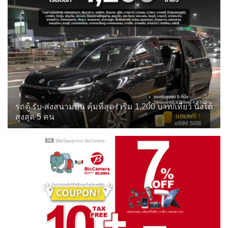
รถตู้ รับ-ส่งสนามบิน คุ้มที่สุด ! เริ่ม 1,200 บาท/เที่ยว นั่งได้
สูงสุด 5 คน