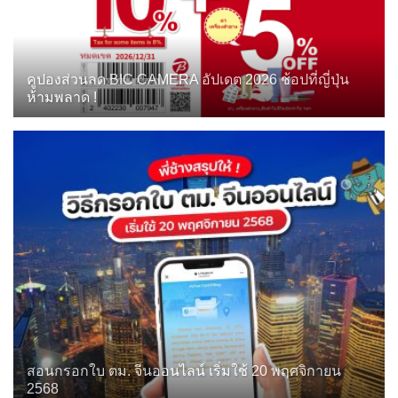
คูปองส่วนลด BIC CAMERA อัปเดต 2026 ช้อปที่ญี่ปุ่น
ห้ามพลาด !
สอนกรอกใบ ตม. จีนออนไลน์ เริ่มใช้ 20 พฤศจิกายน
2568