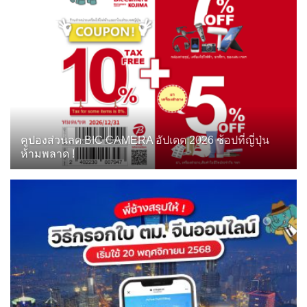
คูปองส่วนลด BIC CAMERA อัปเดต 2026 ช้อปที่ญี่ปุ่น
ห้ามพลาด !