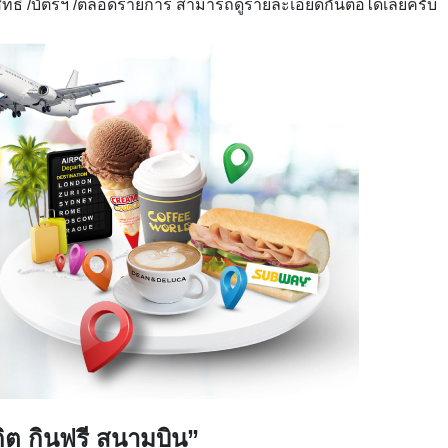
ิทธิ์ /บัตรฯ /ตลอดรายการ สามารถดูรายละเอียดกันต่อได้เลยครับ
ิต กินฟรี สนามบิน”