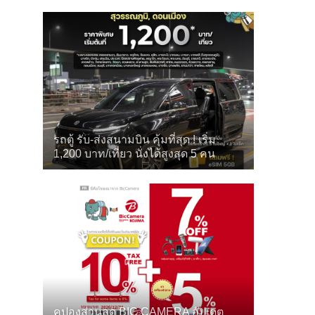
รถตู้ รับ-ส่งสนามบิน คุ้มที่สุด ! เริ่ม
1,200 บาท/เที่ยว นั่งได้สูงสุด 5 คน
คูปองส่วนลด BIC CAMERA อัปเดต