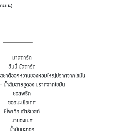
้านบน)
มาสตาร์ด
ฮันนี่ มัสตาร์ด
อสรสชาติออกหวานของหอมใหญ่ปราศจากไขมัน
์ – น้ำส้มสายชูดอง ปราศจากไขมัน
ซอสพริก
ซอสมะเขือเทศ
ชิโพเทิล เซ้าธ์เวสท์
มายองเนส
น้ำมันมะกอก