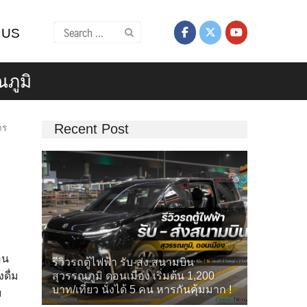
Search
 US
for:
ณภูมิ
Recent Post
ตร
อน
รีวิวรถตู้ไฟฟ้า รับ-ส่ง สนามบิน
สุวรรณภูมิ ดอนเมือง เริ่มต้น 1,200
ดื่ม
บาท/เที่ยว นั่งได้ 5 คน หารกันคุ้มมาก !
ม