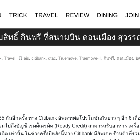
N
TRICK
TRAVEL
REVIEW
DINING
JOIN
รับสิทธิ์ กินฟรี ที่สนามบิน ดอนเมือง สุวรร
k
,
Travel
ais
,
citibank
,
dtac
,
Truemove
,
Truemove-H
,
กินฟรี
,
ดอนเมือง
,
บั
 กันอีกครั้ง ทาง Citibank อัพเดทต่อโปรโมชั่นกันยาว ๆ อีก 6 เดื
วมไปถึงบัญชี เรดดี้เครดิต (Ready Credit) สามารถรับอาหาร เครื่อง
ิต เท่านั้น ในช่วงครึ่งปีหลังนี้ทาง Citibank มีอัพเดท ร้านค้าที่ร่ว