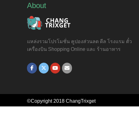
About
แหล่งรวมโปรโมชั่น คูปองส่วนลด ดีล โรงแรม ตั๋ว
เครื่องบิน Shopping Online และ ร้านอาหาร
©Copyright 2018
ChangTrixget