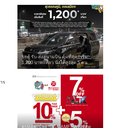
รถตู้ รับ-ส่งสนามบิน คุ้มที่สุด ! เริ่ม
1,200 บาท/เที่ยว นั่งได้สูงสุด 5 คน
สาร
คูปองส่วนลด BIC CAMERA อัปเดต