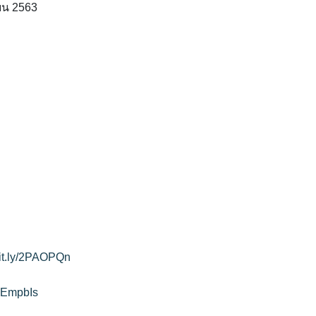
ยน 2563
/bit.ly/2PAOPQn
y/2EmpbIs