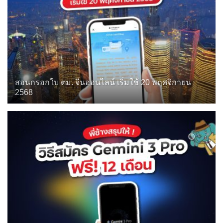
สอนกรอกใบ ตม. จีนออนไลน์ เริ่มใช้ 20 พฤศจิกายน
2568