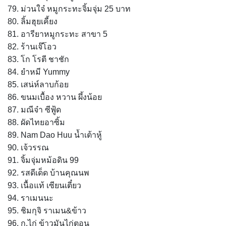
79. ม่วนใจ๋ หมูกระทะจิ้มจุ่ม 25 บาท
80. ลิ้มฮุยเคี้ยง
81. อารียาหมูกระทะ สาขา 5
82. ร้านเจ๊โอว
83. โก โรตี ชาชัก
84. ยำหมี Yummy
85. เสน่ห์ลาบก้อย
86. ขนมเบื้อง หวาน ผึ้งน้อย
87. มณีจ๋า ซีฟู้ด
88. ผัดไทยอาซิ้ม
89. Nam Dao Huu น้ำเต้าหู้
90. เจ้วรรณ
91. จิ้มจุ่มหม้อดิน 99
92. รสดีเด็ด บ้านคุณนพ
93. เนื้อแท้ เซียนเตี๋ยว
94. ราเมนนะ
95. ชิมกุจิ ราเมน&ข้าว
96. ก.ไก่ ข้าวมันไก่ตอน