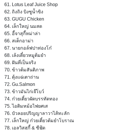
61. Lotus Leaf Juice Shop
62. ถิงถิง บิงซูน้ำขิง
63. GUGU Chicken
64. เล็กใหญ่ นมสด
65. อี้จาสุกี้หม่าล่า
66. สเต็กอาม่า
67. นายกอล์ฟปาท่องโก๋
68. เล้งเตี๋ยวหมูต้มยำ
69. ฝันที่เป็นจริง
70. ข้าวต้มสันติภาพ
71. ตุ้งแฉ่เตาถ่าน
72. Gu.Salmon
73. ข้าวมันไก่เจ๊โบว์
74. ก๋วยเตี๋ยวผัดบรรทัดทอง
75. ไอติมหม้อไฟยศเส
76. บัวลอยปริญญาลาวาไส้ทะลัก
77. เล็กใหญ่ ก๋วยเตี๋ยวต้มยำโบราณ
78. เอลวิสสุกี้ & ซีฟู้ด