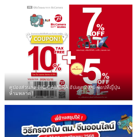
คูปองส่วนลด BIC CAMERA อัปเดต 2026 ช้อปที่ญี่ปุ่น
ห้ามพลาด !