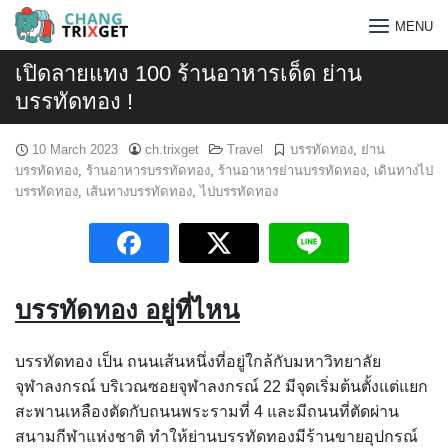
Skip
MENU
to
content
เปิดลายแทง 100 ร้านอาหารเด็ด ย่าน
บรรทัดทอง !
10 March 2023
ch.trixget
Travel
บรรทัดทอง
,
ย่าน
บรรทัดทอง
,
ร้านอาหารบรรทัดทอง
,
ร้านอาหารย่านบรรทัดทอง
,
เดินทางไป
บรรทัดทอง
,
เส้นทางบรรทัดทอง
,
ไปบรรทัดทอง
บรรทัดทอง อยู่ที่ไหน
บรรทัดทอง เป็น ถนนเส้นหนึ่งที่อยู่ใกล้กับมหาวิทยาลัย
จุฬาลงกรณ์ บริเวณซอยจุฬาลงกรณ์ 22 มีจุดเริ่มต้นตั้งแต่แยก
Search
สะพานเหลืองตัดกับถนนพระรามที่ 4 และมีถนนที่ตัดผ่าน
for:
สนามกีฬาแห่งชาติ ทำให้ย่านบรรทัดทองมีร้านขายอุปกรณ์