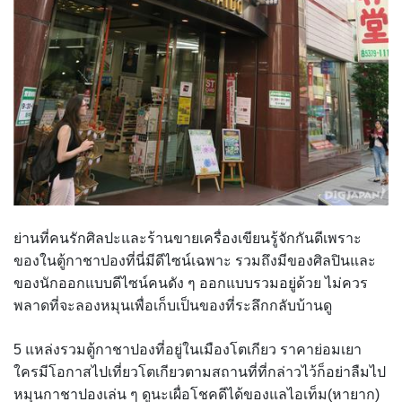
ย่านที่คนรักศิลปะและร้านขายเครื่องเขียนรู้จักกันดีเพราะ
ของในตู้กาชาปองที่นี่มีดีไซน์เฉพาะ รวมถึงมีของศิลปินและ
ของนักออกแบบดีไซน์คนดัง ๆ ออกแบบรวมอยู่ด้วย ไม่ควร
พลาดที่จะลองหมุนเพื่อเก็บเป็นของที่ระลึกกลับบ้านดู
5 แหล่งรวมตู้กาชาปองที่อยู่ในเมืองโตเกียว ราคาย่อมเยา
ใครมีโอกาสไปเที่ยวโตเกียวตามสถานที่ที่กล่าวไว้ก็อย่าลืมไป
หมุนกาชาปองเล่น ๆ ดูนะเผื่อโชคดีได้ของแลไอเท็ม(หายาก)