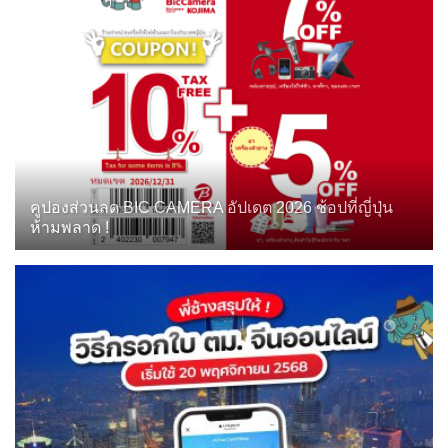
คูปองส่วนลด BIC CAMERA อัปเดต 2026 ช้อปที่ญี่ปุ่น
ห้ามพลาด !