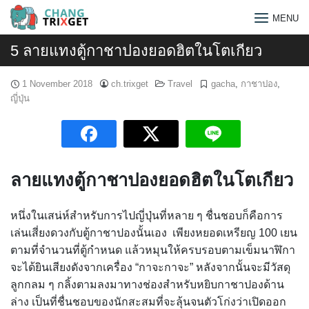
Skip
MENU
to
content
5 ลายแทงตู้กาชาปองยอดฮิตในโตเกียว
1 November 2018
ch.trixget
Travel
gacha
,
กาชาปอง
,
ญี่ปุ่น
ลายแทงตู้กาชาปองยอดฮิตในโตเกียว
หนึ่งในเสน่ห์สำหรับการไปญี่ปุ่นที่หลาย ๆ ชื่นชอบก็คือการ
เล่นเสี่ยงดวงกับตู้กาชาปองนั้นเอง เพียงหยอดเหรียญ 100 เยน
ตามที่จำนวนที่ตู้กำหนด แล้วหมุนให้ครบรอบตามเข็มนาฬิกา
Search
จะได้ยินเสียงดังจากเครื่อง “กาจะกาจะ” หลังจากนั้นจะมีวัสดุ
ลูกกลม ๆ กลิ้งตามลงมาทางช่องสำหรับหยิบกาชาปองด้าน
for:
ล่าง เป็นที่ชื่นชอบของนักสะสมที่จะลุ้นจนตัวโก่งว่าเปิดออก