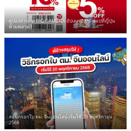
คูปองส่วนลด BIC CAMERA อัปเดต 2026 ช้อปที่ญี่ปุ่น
ห้ามพลาด !
สอนกรอกใบ ตม. จีนออนไลน์ เริ่มใช้ 20 พฤศจิกายน
2568