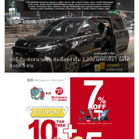
รถตู้ รับ-ส่งสนามบิน คุ้มที่สุด ! เริ่ม 1,200 บาท/เที่ยว นั่งได้
สูงสุด 5 คน