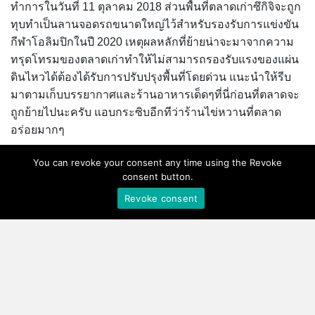
ทำการในวันที่ 11 ตุลาคม 2018 ส่วนพื้นที่ตลาดเก่าซึกิจิจะถูก
ทุบทำเป็นลานจอดรถขนาดใหญ่ไว้สำหรับรองรับการแข่งขัน
กีฬาโอลิมปิกในปี 2020 เหตุผลหลักที่ย้ายน่าจะมาจากความ
ทรุดโทรมของตลาดเก่าทำให้ไม่สามารถรองรับแรงของแผ่น
ดินไหวได้ต้องได้รับการปรับปรุงพื้นที่โดยด่วน แนะนำให้รีบ
มาตามเก็บบรรยากาศและร้านอาหารเด็ดๆที่นี่ก่อนที่ตลาดจะ
ถูกย้ายไปนะครับ แอบกระซิบอีกทีว่าร้านไข่หวานที่ตลาด
อร่อยมากๆ
You can revoke your consent any time using the Revoke
วันที่เปิดให้บริการ :
เปิดให้บริการทุกวัน
consent button.
เวลาให้บริการ :
เวลา 03.00-14.00 น.
Revoke consent
ลักษณะของตลาด :
ตลาดกลางแจ้ง มีร้านอาหาร ส่วนค้าส่ง
และส่วนประมูลเป็นอาคารในร่ม มีรถสกู๊ตเตอร์วิ่งไปมาต้อง
ระวังรถให้ดีเดินมองทางด้านหน้าและหลัง
การแต่งกาย :
ไม่สามารถใส่รองเท้าแตะเข้าได้ และรองเท้า
ควรมีกันลื่น