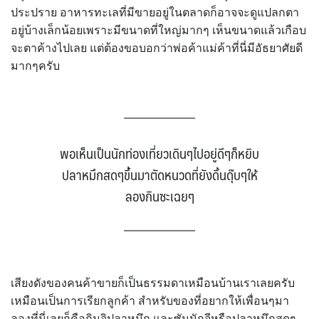
ประปราย อาหารทะเลที่มีขายอยู่ในตลาดก็อาจจะดูแปลกตา
อยู่บ้างเล็กน้อยเพราะมีขนาดที่ใหญ่มากๆ เห็นขนาดแล้วเกือบ
จะตาค้างไปเลย แต่ต้องขอบอกว่าพ่อค้าแม่ค้าที่นี่มีอัธยาศัยดี
มากๆครับ
พอเห็นเป็นนักท่องเที่ยวเดินๆไปอยู่ดีๆก็หยิบ
ปลาหมึกสดๆขึ้นมาตัดหนวดที่ยังดิ้นดุ๊บๆให้
ลองกินซะเฉยๆ
เสียงดังของคนค้าขายก็เป็นธรรมดาเหมือนบ้านเราเลยครับ
เหมือนเป็นการเรียกลูกค้า สำหรับของที่อยากให้เพื่อนๆมา
ลองที่นี่เลยก็คือกิมจิปลาหมึก และซันนักจีหรือปลาหมึกสดๆ