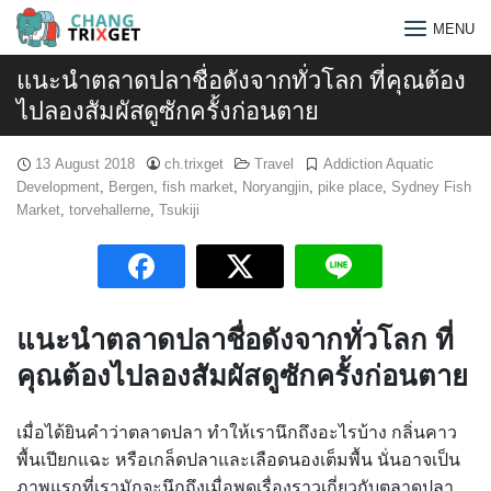
Skip
MENU
to
content
แนะนำตลาดปลาชื่อดังจากทั่วโลก ที่คุณต้อง
ไปลองสัมผัสดูซักครั้งก่อนตาย
13 August 2018
ch.trixget
Travel
Addiction Aquatic
Development
,
Bergen
,
fish market
,
Noryangjin
,
pike place
,
Sydney Fish
Market
,
torvehallerne
,
Tsukiji
แนะนำตลาดปลาชื่อดังจากทั่วโลก ที่
คุณต้องไปลองสัมผัสดูซักครั้งก่อนตาย
Search
เมื่อได้ยินคำว่าตลาดปลา ทำให้เรานึกถึงอะไรบ้าง กลิ่นคาว
for:
พื้นเปียกแฉะ หรือเกล็ดปลาและเลือดนองเต็มพื้น นั่นอาจเป็น
ภาพแรกที่เรามักจะนึกถึงเมื่อพูดเรื่องราวเกี่ยวกับตลาดปลา