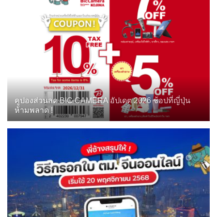
คูปองส่วนลด BIC CAMERA อัปเดต 2026 ช้อปที่ญี่ปุ่น
ห้ามพลาด !