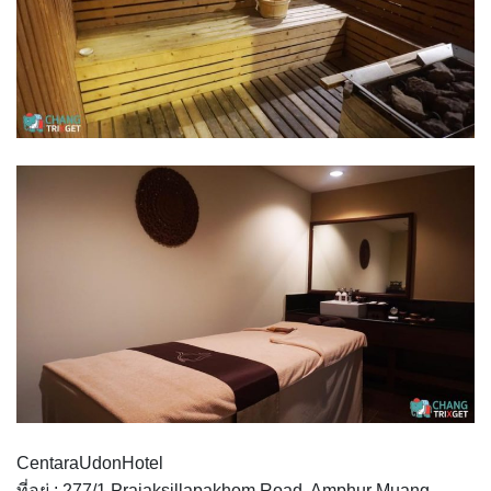
CentaraUdonHotel
ที่อยู่ : 277/1 Prajaksillapakhom Road, Amphur Muang,