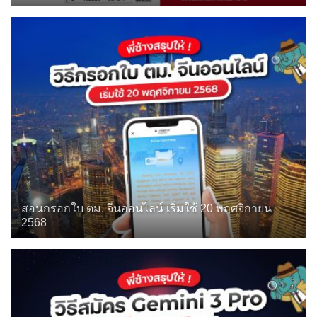
สอนกรอกใบ ตม. จีนออนไลน์ เริ่มใช้ 20 พฤศจิกายน
2568