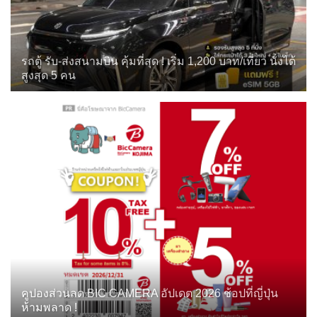
รถตู้ รับ-ส่งสนามบิน คุ้มที่สุด ! เริ่ม 1,200 บาท/เที่ยว นั่งได้
สูงสุด 5 คน
คูปองส่วนลด BIC CAMERA อัปเดต 2026 ช้อปที่ญี่ปุ่น
ห้ามพลาด !