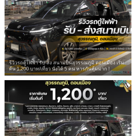
รีวิวรถตู้ไฟฟ้า รับ-ส่ง สนามบินสุวรรณภูมิ ดอนเมือง เริ่ม
ต้น 1,200 บาท/เที่ยว นั่งได้ 5 คน หารกันคุ้มมาก !