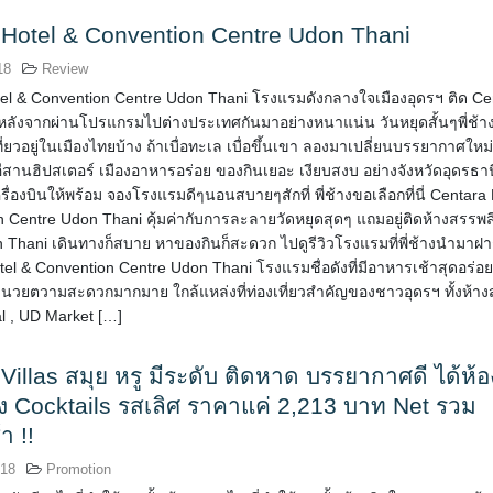
 Hotel & Convention Centre Udon Thani
18
Review
el & Convention Centre Udon Thani โรงแรมดังกลางใจเมืองอุดรฯ ติด Cen
หลังจากผ่านโปรแกรมไปต่างประเทศกันมาอย่างหนาแน่น วันหยุดสั้นๆพี่ช้า
ี่ยวอยู่ในเมืองไทยบ้าง ถ้าเบื่อทะเล เบื่อขึ้นเขา ลองมาเปลี่ยนบรรยากาศใหม
สานฮิปสเตอร์ เมืองอาหารอร่อย ของกินเยอะ เงียบสงบ อย่างจังหวัดอุดรธาน
เครื่องบินให้พร้อม จองโรงแรมดีๆนอนสบายๆสักที่ พี่ช้างขอเลือกที่นี่ Centara
 Centre Udon Thani คุ้มค่ากับการละลายวัดหยุดสุดๆ แถมอยู่ติดห้างสรรพส
 Thani เดินทางก็สบาย หาของกินก็สะดวก ไปดูรีวิวโรงแรมที่พี่ช้างนำมาฝา
l & Convention Centre Udon Thani โรงแรมชื่อดังที่มีอาหารเช้าสุดอร่อย
งอำนวยตวามสะดวกมากมาย ใกล้แหล่งที่ท่องเที่ยวสำคัญของชาวอุดรฯ ทั้งห้า
al , UD Market […]
Villas สมุย หรู มีระดับ ติดหาด บรรยากาศดี ได้ห้อ
ลัง Cocktails รสเลิศ ราคาแค่ 2,213 บาท Net รวม
า !!
018
Promotion