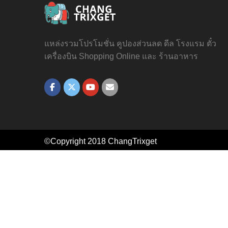
แหล่งรวมโปรโมชั่น คูปองส่วนลด ดีล โรงแรม ตั๋ว
เครื่องบิน Shopping Online และ ร้านอาหาร
©Copyright 2018
ChangTrixget