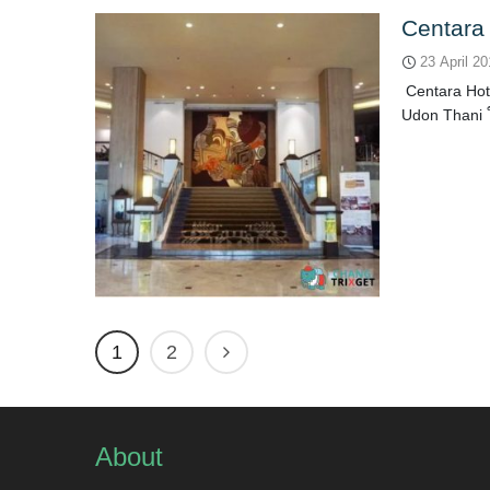
Centara
23 April 2
Centara Hot
Udon Thani 
1
2
About