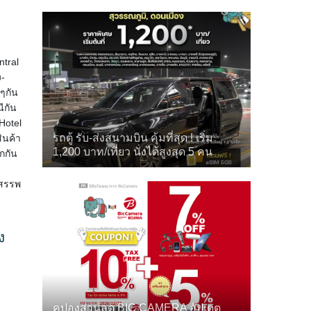
tral
ง-
่ๆกัน
ีกัน
 Hotel
รถตู้ รับ-ส่งสนามบิน คุ้มที่สุด ! เริ่ม
ินค้า
1,200 บาท/เที่ยว นั่งได้สูงสุด 5 คน
กกัน
งสรรพ
ง
คูปองส่วนลด BIC CAMERA อัปเดต