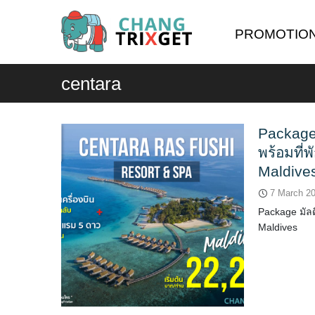
Skip
to
PROMOTIO
content
centara
Package 
พร้อมที่
Maldive
7 March 2
Package มัลด
Maldives