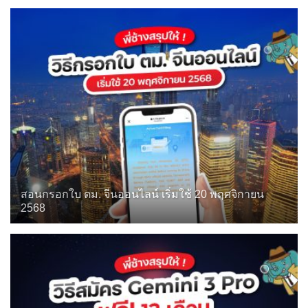
สอนกรอกใบ ตม. จีนออนไลน์ เริ่มใช้ 20 พฤศจิกายน
2568