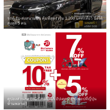
รถตู้ รับ-ส่งสนามบิน คุ้มที่สุด ! เริ่ม 1,200 บาท/เที่ยว นั่งได้
สูงสุด 5 คน
คูปองส่วนลด BIC CAMERA อัปเดต 2026 ช้อปที่ญี่ปุ่น
ห้ามพลาด !