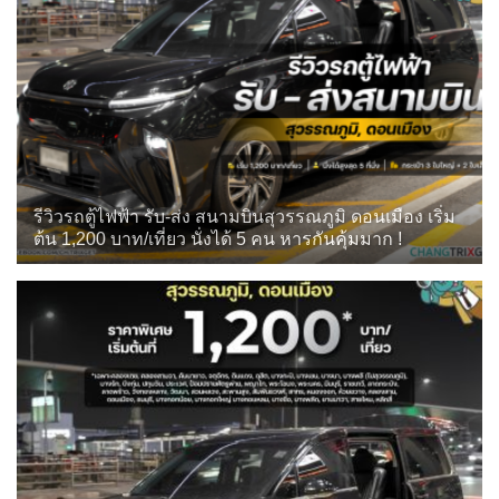
รีวิวรถตู้ไฟฟ้า รับ-ส่ง สนามบินสุวรรณภูมิ ดอนเมือง เริ่ม
ต้น 1,200 บาท/เที่ยว นั่งได้ 5 คน หารกันคุ้มมาก !