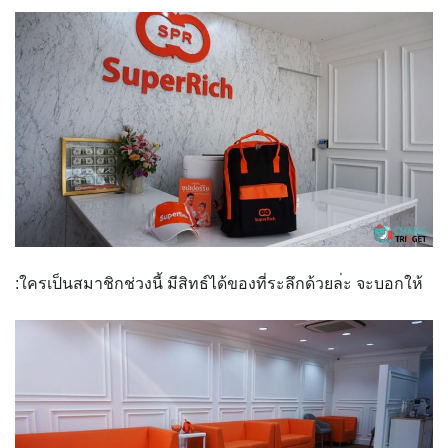
:ใครเป็นสมาชิกช่วงนี้ มีสิทธ์ได้ของที่ระลึกด้วยล
่ะ จะบอกให้