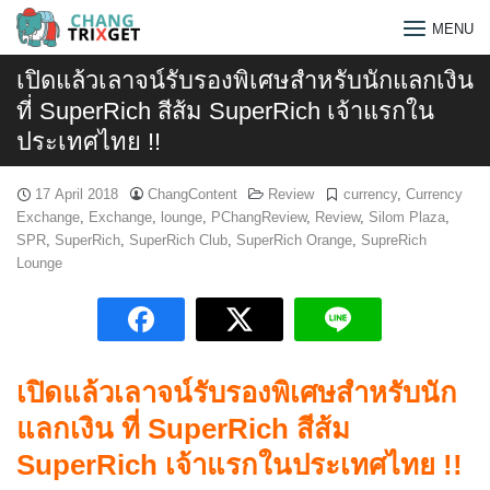
Skip
MENU
to
content
เปิดแล้วเลาจน์รับรองพิเศษสำหรับนักแลกเงิน
ที่ SuperRich สีส้ม SuperRich เจ้าแรกใน
ประเทศไทย !!
17 April 2018
ChangContent
Review
currency
,
Currency
Exchange
,
Exchange
,
lounge
,
PChangReview
,
Review
,
Silom Plaza
,
SPR
,
SuperRich
,
SuperRich Club
,
SuperRich Orange
,
SupreRich
Lounge
เปิดแล้วเลาจน์รับรองพิเศษสำหรับนัก
แลกเงิน ที่ SuperRich สีส้ม
Search
for:
SuperRich เจ้าแรกในประเทศไทย !!