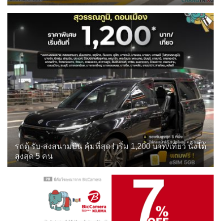
รถตู้ รับ-ส่งสนามบิน คุ้มที่สุด ! เริ่ม 1,200 บาท/เที่ยว นั่งได้
สูงสุด 5 คน