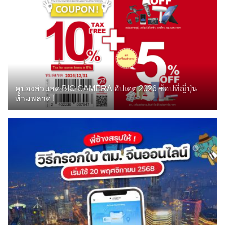
คูปองส่วนลด BIC CAMERA อัปเดต 2026 ช้อปที่ญี่ปุ่น
ห้ามพลาด !