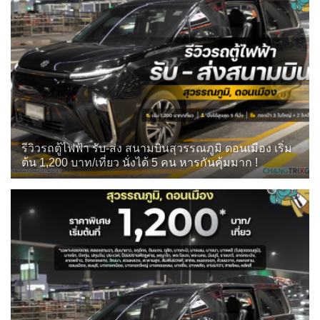
รีวิวรถตู้ไฟฟ้า รับ-ส่ง สนามบินสุวรรณภูมิ ดอนเมือง เริ่ม
ต้น 1,200 บาท/เที่ยว นั่งได้ 5 คน หารกันคุ้มมาก !