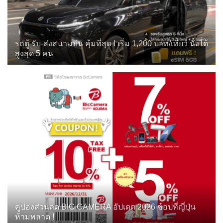
รถตู้ รับ-ส่งสนามบิน คุ้มที่สุด ! เริ่ม 1,200 บาท/เที่ยว นั่งได้
สูงสุด 5 คน
คูปองส่วนลด BIC CAMERA อัปเดต 2026 ช้อปที่ญี่ปุ่น
ห้ามพลาด !