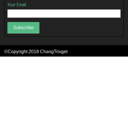
Your Email
Subscribe
©Copyright 2018
ChangTrixget