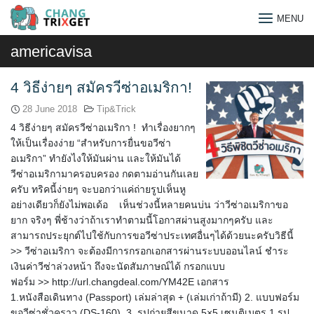
Skip
MENU
to
content
americavisa
4 วิธีง่ายๆ สมัครวีซ่าอเมริกา!
28 June 2018
Tip&Trick
4 วิธีง่ายๆ สมัครวีซ่าอเมริกา ! ทำเรื่องยากๆ
ให้เป็นเรื่องง่าย “สำหรับการยื่นขอวีซ่า
อเมริกา” ทำยังไงให้มันผ่าน และให้มันได้
วีซ่าอเมริกามาครอบครอง กดตามอ่านกันเลย
ครับ ทริคนี้ง่ายๆ จะบอกว่าแค่ถ่ายรูปเห็นหู
อย่างเดียวก็ยังไม่พอเด้อ เห็นช่วงนี้หลายคนบ่น ว่าวีซ่าอเมริกาขอ
ยาก จริงๆ พี่ช้างว่าถ้าเราทำตามนี้โอกาสผ่านสูงมากๆครับ และ
สามารถประยุกต์ไปใช้กับการขอวีซ่าประเทศอื่นๆได้ด้วยนะครับวิธีนี้
>> วีซ่าอเมริกา จะต้องมีการกรอกเอกสารผ่านระบบออนไลน์ ชำระ
เงินค่าวีซ่าล่วงหน้า ถึงจะนัดสัมภาษณ์ได้ กรอกแบบ
Search
ฟอร์ม >> http://url.changdeal.com/YM42E เอกสาร
for:
1.หนังสือเดินทาง (Passport) เล่มล่าสุด + (เล่มเก่าถ้ามี) 2. แบบฟอร์ม
ขอวีซ่าชั่วคราว (DS-160), 3. รูปถ่ายสีขนาด 5×5 เซนติเมตร 1 รูป