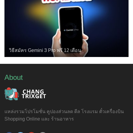
วิธีสมัคร Gemini 3 Pro ฟรี 12 เดือน
About
แหล่งรวมโปรโมชั่น คูปองส่วนลด ดีล โรงแรม ตั๋วเครื่องบิน
Shopping Online และ ร้านอาหาร