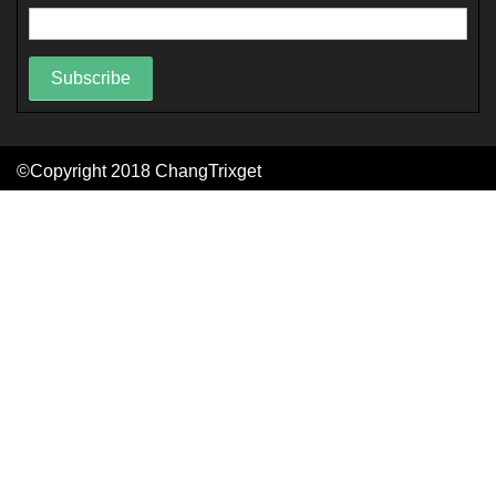
Subscribe
©Copyright 2018
ChangTrixget