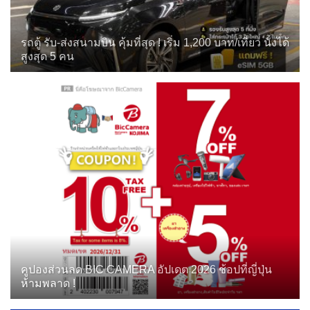
รถตู้ รับ-ส่งสนามบิน คุ้มที่สุด ! เริ่ม 1,200 บาท/เที่ยว นั่งได้
สูงสุด 5 คน
คูปองส่วนลด BIC CAMERA อัปเดต 2026 ช้อปที่ญี่ปุ่น
ห้ามพลาด !