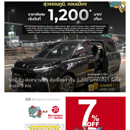
รถตู้ รับ-ส่งสนามบิน คุ้มที่สุด ! เริ่ม 1,200 บาท/เที่ยว นั่งได้
สูงสุด 5 คน