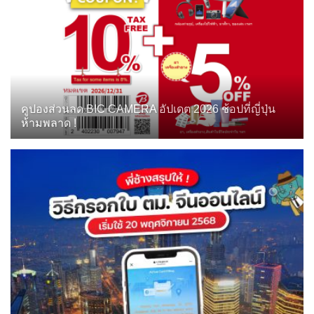
คูปองส่วนลด BIC CAMERA อัปเดต 2026 ช้อปที่ญี่ปุ่น
ห้ามพลาด !