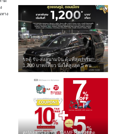
พลาด
้ง
ินทาง
รถตู้ รับ-ส่งสนามบิน คุ้มที่สุด ! เริ่ม
1,200 บาท/เที่ยว นั่งได้สูงสุด 5 คน
คูปองส่วนลด BIC CAMERA อัปเดต