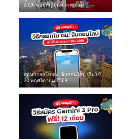
2026 ช้อปที่ญี่ปุ่นห้ามพลาด !
สอนกรอกใบ ตม. จีนออนไลน์ เริ่มใช้
20 พฤศจิกายน 2568