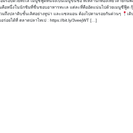
้อมรอบด้วยทะเล เมนูซีฟู้ดที่นี่จึงเป็นเมนูขึ้นชื่อ ที่เหล่านักท่องเที่ยวสายกิน
ณคือหนึ่งในนักชิมที่ชื่นชอบอาหารทะเล แต่ละที่คืออัดแน่นไปด้วยเมนูซีฟู๊ด กุ
รวมถึงปลาดิบชั้นเลิศอย่างทูน่า และแซลมอน ต้องไปตามรอยกันด่วนๆ
เด
อร่อยได้ที่ ตลาดปลาไทเป : https://bit.ly/3veejWT […]