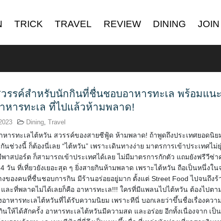
N
TRICK
TRAVEL
REVIEW
DINING
JOIN
สวรรค์สำหรับนักกินที่ชื่นชอบอาหารทะเล พร้อมแน
าหารทะเล ที่ไปแล้วห้ามพลาด!
2023
Dining
,
Travel
อาหารทะเลไต้หวัน สวรรค์ของสายซีฟู้ด ห้ามพลาด! ถ้าพูดถึงประเทศยอดนิยมท
กันช่วงนี้ ก็ต้องนี่เลย “ไต้หวัน” เพราะเดินทางง่าย มาตรการเข้าประเทศไม่ยุ
มีพาสปอร์ต ก็สามารถเข้าประเทศได้เลย ไม่มีมาตรการกักตัว แถมยังฟรีวีซ่
14 วัน ที่เที่ยวยังเยอะสุด ๆ ยิ่งสายกินห้ามพลาด เพราะไต้หวัน ถือเป็นหนึ่งใน
องคนที่ชื่นชอบการกิน มีร้านอร่อยอยู่มาก ตั้งแต่ Street Food ไปจนถึงร้
และที่พลาดไม่ได้เลยก็คือ อาหารทะเล!!! ใครที่มีแพลนไปไต้หวัน ต้องไปต
่งอาหารทะเลไต้หวันที่ได้รับความนิยม เพราะทีนี่ บอกเลยว่าขึ้นชื่อเรื่องคว
ปกินให้ได้สักครั้ง อาหารทะเลไต้หวันมีความสด และอร่อย อีกทั้งเนื่องจาก เป็น