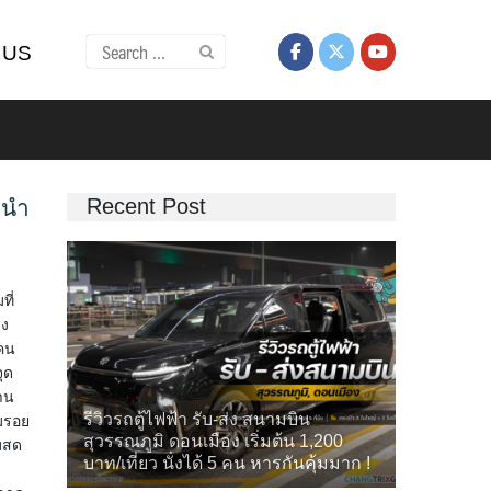
Search
 US
for:
Recent Post
ะนำ
ี่
่ง
าคน
จุด
าน
รีวิวรถตู้ไฟฟ้า รับ-ส่ง สนามบิน
ามรอย
สุวรรณภูมิ ดอนเมือง เริ่มต้น 1,200
ามสด
บาท/เที่ยว นั่งได้ 5 คน หารกันคุ้มมาก !