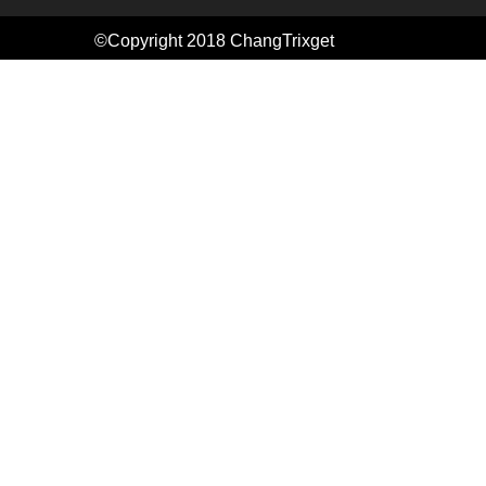
©Copyright 2018
ChangTrixget