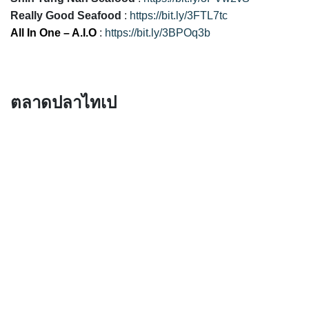
Really Good Seafood
:
https://bit.ly/3FTL7tc
All In One – A.I.O
:
https://bit.ly/3BPOq3b
ตลาดปลาไทเป