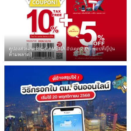
คูปองส่วนลด BIC CAMERA อัปเดต 2026 ช้อปที่ญี่ปุ่น
ห้ามพลาด !