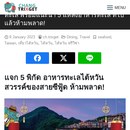
Skip
ไต้หวัน สวรรค์สำหรับนักกินที่ชื่นชอบอาหาร
MENU
to
ทะเล พร้อมแนะนำ 5 แหล่งอาหารทะเล ที่ไป
content
แล้วห้ามพลาด!
9 January 2023
ch.trixget
Dining
,
Travel
seafood
,
Taiwan
,
เที่ยวไต้หวัน
,
ไต้หวัน
,
ไต้หวัน ฟรีวีซ่า
แจก 5 พิกัด อาหารทะเลไต้หวัน
สวรรค์ของสายซีฟู้ด ห้ามพลาด!
Search
for: