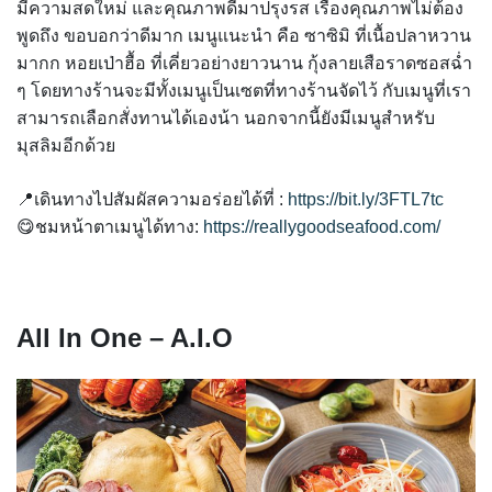
มีความสดใหม่ และคุณภาพดีมาปรุงรส เรื่องคุณภาพไม่ต้อง
พูดถึง ขอบอกว่าดีมาก เมนูแนะนำ คือ ซาซิมิ ที่เนื้อปลาหวาน
มากก หอยเป่าฮื้อ ที่เคี่ยวอย่างยาวนาน กุ้งลายเสือราดซอสฉ่ำ
ๆ โดยทางร้านจะมีทั้งเมนูเป็นเซตที่ทางร้านจัดไว้ กับเมนูที่เรา
สามารถเลือกสั่งทานได้เองน้า นอกจากนี้ยังมีเมนูสำหรับ
มุสลิมอีกด้วย
📍เดินทางไปสัมผัสความอร่อยได้ที่ :
https://bit.ly/3FTL7tc
😋ชมหน้าตาเมนูได้ทาง:
https://reallygoodseafood.com/
All In One – A.I.O