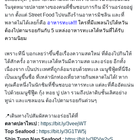
ในจุดหมายปลายทางของคนที่ชื่นชอบการกิน มีร้านอร่อยอยู่
มาก ตั้งแต่ Street Food ไปจนถึงร้านอาหารมิชลิน และที่
พลาดไม่ได้เลยก็คือ
อาหารทะเล!!!
ใครที่มีแพลนไปไต้หวัน
ต้องไปตามรอยกันกับ 5 แหล่งอาหารทะเลไต้หวันที่ได้รับ
ความนิยม
เพราะทีนี่ บอกเลยว่าขึ้นชื่อเรื่องความสดใหม่ ที่ต้องไปกินให้
ได้สักครั้ง อาหารทะเลไต้หวันมีความสด และอร่อย อีกทั้ง
เนื่องจาก เป็นประเทศที่ถูกล้อมรอบด้วยทะเล เมนูซีฟู้ดที่นี่จึง
เป็นเมนูขึ้นชื่อ ที่เหล่านักท่องเที่ยวสายกินพลาดไม่ได้! หาก
คุณคือหนึ่งในนักชิมที่ชื่นชอบอาหารทะเล แต่ละที่คืออัดแน่น
ไปด้วยเมนูซีฟู๊ด กุ้ง หอย ปู ปลา รวมถึงปลาดิบชั้นเลิศอย่าง
ทูน่า และแซลมอน ต้องไปตามรอยกันด่วนๆ
📍เดินทางไปสัมผัสความอร่อยได้ที่
ตลาดปลาไทเป :
https://bit.ly/3veejWT
Top Seafood :
https://bit.ly/3G1TW5j
Shin Tung Nan Seafood
:
https://bit.ly/3PVw2vS