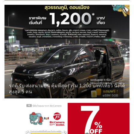
รถตู้ รับ-ส่งสนามบิน คุ้มที่สุด ! เริ่ม 1,200 บาท/เที่ยว นั่งได้
สูงสุด 5 คน