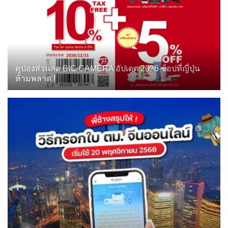
คูปองส่วนลด BIC CAMERA อัปเดต 2026 ช้อปที่ญี่ปุ่น
ห้ามพลาด !