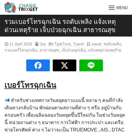
Skip
MENU
to
content
รวมเบอร์โทรฉุกเฉิน รถดับเพลิง แจ้งเหตุ
ด่วนเหตุร้าย เจ็บป่วยฉุกเฉิน สาธารณสุข
11 April 2019
Joy
Tip&Trick
,
Travel
travel
,
รถดับเพลิง
,
รวมเบอร์โทรฉุกเฉิน
,
สาธารณสุข
,
เจ็บป่วยฉุกเฉิน
,
แจ้งเหตุด่วนเหตุร้าย
เบอร์โทรฉุกเฉิน
สำหรับช่วงเทศกาลวันหยุดยาวแบบนี้ หลาย ๆ คนที่กำลัง
เดินทางกลับบ้าน พักผ่อนตามสถานที่ต่าง ๆ หรือ อยู่บ้านกับ
Search
ครอบครัว เพื่อเฉลิมฉลองวันหยุดขึ้นปีใหม่กัน ในช่วงวันหยุด
for:
นี้ หน่วยงานต่าง ๆ ธนาคาร การไฟฟ้า การประปา และเครือ
ข่ายโทรศัพท์ ต่าง ๆ ไม่ว่าจะเป็น TRUEMOVE , AIS , DTAC