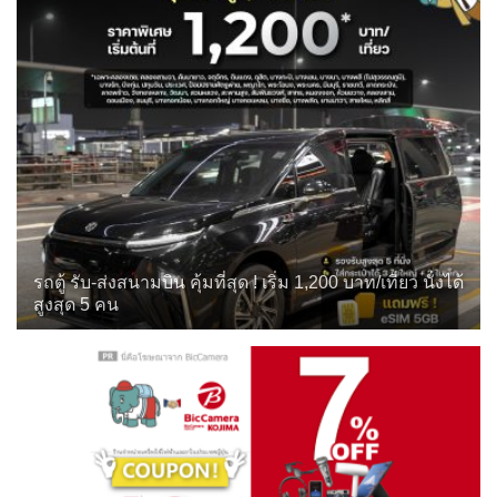
รถตู้ รับ-ส่งสนามบิน คุ้มที่สุด ! เริ่ม 1,200 บาท/เที่ยว นั่งได้
สูงสุด 5 คน