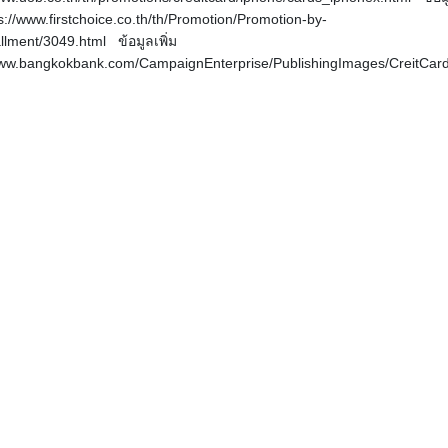
tps://www.firstchoice.co.th/th/Promotion/Promotion-by-
allment/3049.html ข้อมูลเพิ่ม
//www.bangkokbank.com/CampaignEnterprise/PublishingImages/CreitC