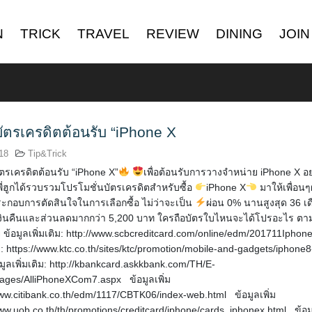
N
TRICK
TRAVEL
REVIEW
DINING
JOIN
ตรเครดิตต้อนรับ “iPhone X
018
Tip&Trick
ตรเครดิตต้อนรับ “iPhone X”
เพื่อต้อนรับการวางจำหน่าย iPhone X อย
ี่ฮูกได้รวบรวมโปรโมชั่นบัตรเครดิตสำหรับซื้อ
iPhone X
มาให้เพื่อนๆผ
ะกอบการตัดสินใจในการเลือกซื้อ ไม่ว่าจะเป็น
ผ่อน 0% นานสูงสุด 36 เ
งินคืนและส่วนลดมากกว่า 5,200 บาท ใครถือบัตรใบไหนจะได้โปรอะไร ตามพ
 ข้อมูลเพิ่มเติม: http://www.scbcreditcard.com/online/edm/201711Iphon
ิม: https://www.ktc.co.th/sites/ktc/promotion/mobile-and-gadgets/iphone8
ูลเพิ่มเติม: http://kbankcard.askkbank.com/TH/E-
Pages/AlliPhoneXCom7.aspx ข้อมูลเพิ่ม
/www.citibank.co.th/edm/1117/CBTK06/index-web.html ข้อมูลเพิ่ม
/www.uob.co.th/th/promotions/creditcard/iphone/cards_iphonex.html ข้อม