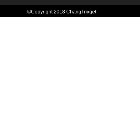
©Copyright 2018
ChangTrixget