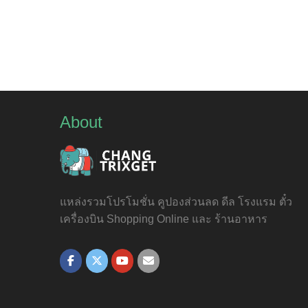
About
แหล่งรวมโปรโมชั่น คูปองส่วนลด ดีล โรงแรม ตั๋ว
เครื่องบิน Shopping Online และ ร้านอาหาร