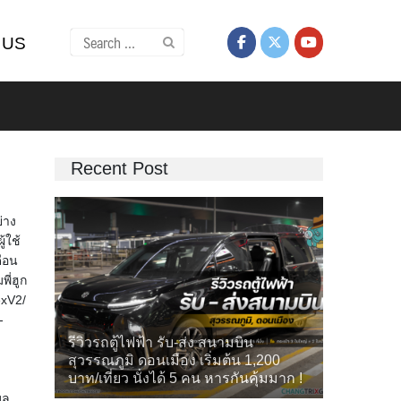
Search
 US
for:
Recent Post
่าง
ู้ใช้
ดือน
ี่ฮูก
exV2/
-
รีวิวรถตู้ไฟฟ้า รับ-ส่ง สนามบิน
สุวรรณภูมิ ดอนเมือง เริ่มต้น 1,200
บาท/เที่ยว นั่งได้ 5 คน หารกันคุ้มมาก !
ูล