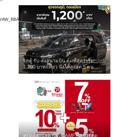
ard/AW_BBA_Tent_Card_iPhone_.pdf
รถตู้ รับ-ส่งสนามบิน คุ้มที่สุด ! เริ่ม
1,200 บาท/เที่ยว นั่งได้สูงสุด 5 คน
คูปองส่วนลด BIC CAMERA อัปเดต