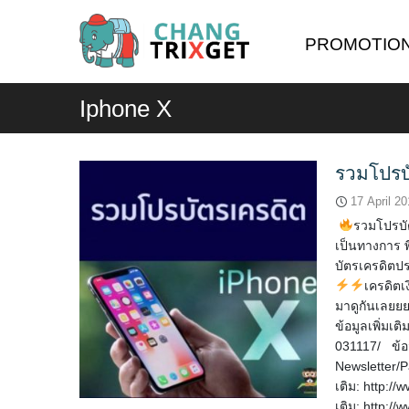
Skip
to
PROMOTIO
content
Iphone X
รวมโปรบั
17 April 2
รวมโปรบั
เป็นทางการ พ
บัตรเครดิตปร
เครดิตเ
มาดูกันเลยยย
ข้อมูลเพิ่มเต
031117/ ข้อม
Newsletter/
เติม: http:/
เติม: http:/