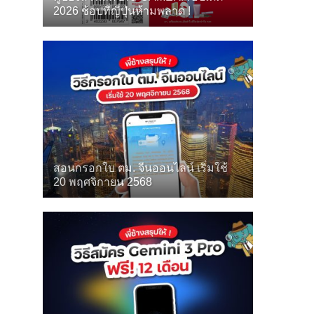
2026 ช้อปที่ญี่ปุ่นห้ามพลาด !
สอนกรอกใบ ตม. จีนออนไลน์ เริ่มใช้
20 พฤศจิกายน 2568