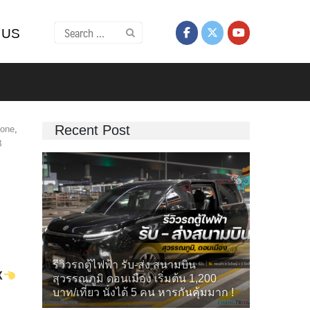
Search
 US
for:
Recent Post
hone
,
B
รีวิวรถตู้ไฟฟ้า รับ-ส่ง สนามบิน
X
สุวรรณภูมิ ดอนเมือง เริ่มต้น 1,200
บาท/เที่ยว นั่งได้ 5 คน หารกันคุ้มมาก !