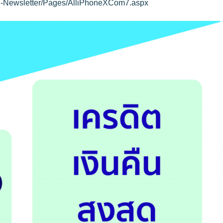
-Newsletter/Pages/
AlliPhoneXCom7.aspx