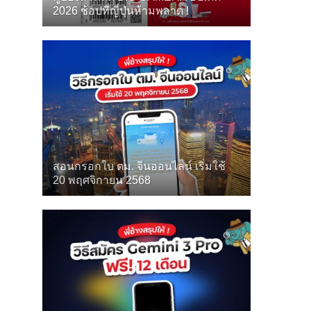
2026 ช้อปที่ญี่ปุ่นห้ามพลาด !
สอนกรอกใบ ตม. จีนออนไลน์ เริ่มใช้
20 พฤศจิกายน 2568