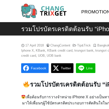
Skip
to
PROMOTIO
content
รวมโปรบัตรเครดิตต้อนรับ “iPh
17 April 2018
ChangContent
Tip&Trick
Bangko
Iphone X
,
KBank
,
KBank credit card
,
krungsri bank
,
krungsri c
credit card
,
UOB
,
UOB bank
Facebook
Twitter
Line
รวมโปรบัตรเครดิตต้อนรับ “
เพื่อต้อนรับการวางจำหน่าย iPhone X อย่างเป็นท
มาให้เพื่อนๆผู้ใช้บัตรเครดิตประกอบการตัดสินใจในก