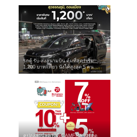
รถตู้ รับ-ส่งสนามบิน คุ้มที่สุด ! เริ่ม
1,200 บาท/เที่ยว นั่งได้สูงสุด 5 คน
คูปองส่วนลด BIC CAMERA อัปเดต