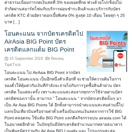
ค่าธรรมเนียมการกดเงินสดที่ 3% ของยอดที่กด พ่วงด้วยโปรช็อปไม่
จำกัดผ่านสมาร์ทโฟนกับบริการผ่อนชำระสินค้าและบริการกับบัตร
เครดิต KTC ด้วยอัตราดอกเบี้ยพิเศษ 0% สูงสุด 10 เดือน โดยทุก ๆ 25
บาท […]
โอนคะแนน จากบัตรเครดิตไป
AirAsia BIG Point บัตร
เครดิตแลกแต้ม BIG Point
15 September 2019
Review
,
Tip&Trick
โอนคะแนน ไป AirAsia BIG Point จากบัตร
เครดิต โอนคะแนน เป็นอีกหนึ่งตัวเลือกที่ จะช่วยให้ความฝันในการ
จองตั๋วให้คุ้มค่ากับเงินที่กำลังจะจ่ายไปกับการรูดซื้อสินค้าผ่าน บัตร
เครดิต ในแต่ละครั้ง เพราะคะแนนสะสมจากทุกการใช้จ่ายผ่านบัตร
เครดิตของเรานั้น สามารถ ” โอนคะแนน ” จากบัตรเครดิตนั้นๆ มา
เป็น Air Asia BIG Points ได้ อีกทั้งสามารถนำคะแนนสะสมส่วนนี้ไป
แลกเป็นเที่ยวบินหรือจ่ายค่าตั๋วเครื่องบินแทนเงินสดจากการใช้ BIG
Point ตลอดจน ใช้แต้ม BIG Point แลกดีลกิจกรรมบน airasia.com ได้
ในอนาคตอีกด้วย ในปัจจุบันมีบัตรเครดิตจำนวนมากหลายธนาคาร
เป็นพันธมิตรร่วมกับ Air Asia BIG Loyalty และ โปรแกรมสะสม