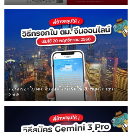
สอนกรอกใบ ตม. จีนออนไลน์ เริ่มใช้ 20 พฤศจิกายน
2568