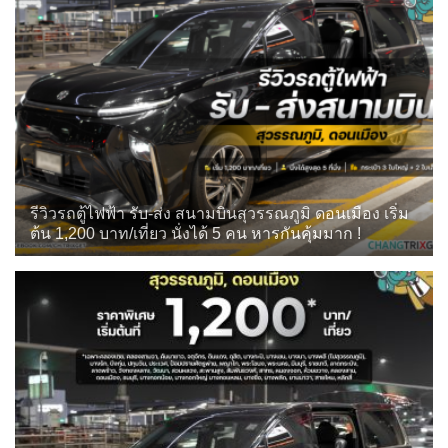
รีวิวรถตู้ไฟฟ้า รับ-ส่ง สนามบินสุวรรณภูมิ ดอนเมือง เริ่ม
ต้น 1,200 บาท/เที่ยว นั่งได้ 5 คน หารกันคุ้มมาก !