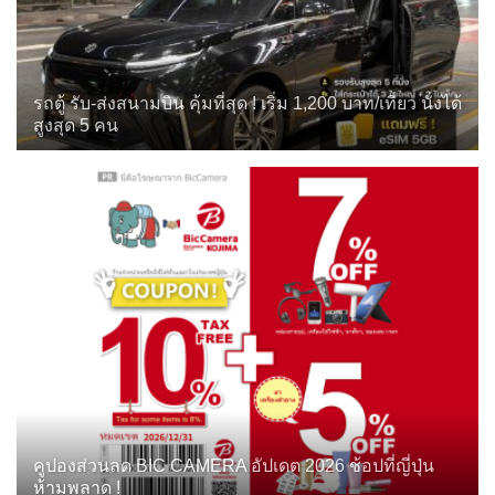
รถตู้ รับ-ส่งสนามบิน คุ้มที่สุด ! เริ่ม 1,200 บาท/เที่ยว นั่งได้
สูงสุด 5 คน
คูปองส่วนลด BIC CAMERA อัปเดต 2026 ช้อปที่ญี่ปุ่น
ห้ามพลาด !