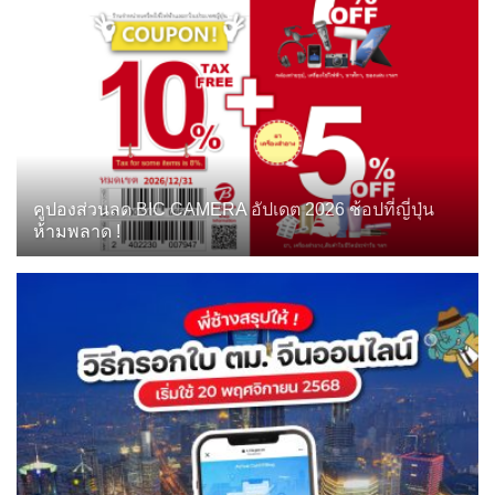
คูปองส่วนลด BIC CAMERA อัปเดต 2026 ช้อปที่ญี่ปุ่น
ห้ามพลาด !