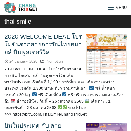
Skip
MENU
to
content
thai smile
2020 WELCOME DEAL โปร
โมชั่นจากสายการบินไทยสมา
ยล์ บินฟูลเซอร์วิส
24 January 2020
Promotion
2020 WELCOME DEAL โปรโมชั่นจากสาย
การบิน ไทยสมายล์ บินฟูลเซอร์วิส เส้น
ทางในประเทศ เริ่มต้นที่ 1,190 บาท/เที่ยว และ เส้นทางระหว่าง
ประเทศ เริ่มต้น 2,300 บาท/เที่ยว รวมภาษีแล้ว
ฟรี น้ำหนัก
กระเป๋า 20 Kg.
ฟรี เลือกที่นั่ง
ฟรี บริการอาหารว่างและเครื่อง
ดื่ม
สำรองที่นั่ง : วันนี้ – 25 มกราคม 2563
เดินทาง : 1
กุมภาพันธ์ – 26 ตุลาคม 2563
ทางไปจอง
Search
>>> https://bitly.com/ThaiSmileChangTrixGet
for:
บินในประเทศ กับ สาย